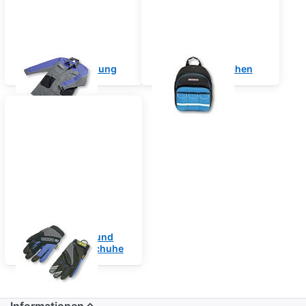
Arbeitsbekleidung
Werkzeugtaschen
Mechaniker- und
Montagehandschuhe