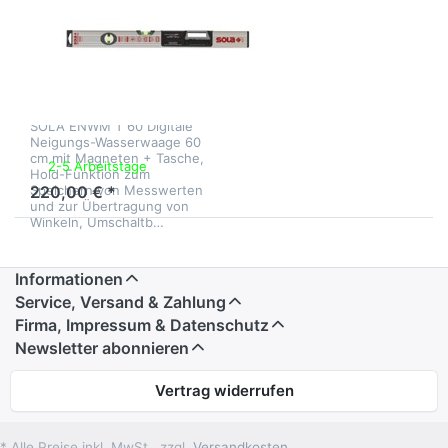
Sola ENWM T
Digitale Magnet-
Wasserwaage
60 cm
SOLA ENWM T 60 Digitale
Neigungs-Wasserwaage 60
cm mit Magneten + Tasche,
2-5 Arbeitstage
Hold-Funktion zum
Speichern von Messwerten
220,00 € *
und zur Übertragung von
Winkeln, Umschaltb…
Informationen
Service, Versand & Zahlung
Firma, Impressum & Datenschutz
Newsletter abonnieren
Vertrag widerrufen
* Alle Preise inkl. MwSt., zzgl.
Versandkosten