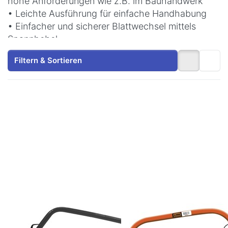
hohe Anforderungen wie z.B. im Bauhandwerk
• Leichte Ausführung für einfache Handhabung
• Einfacher und sicherer Blattwechsel mittels
Spannhebel
Filtern & Sortieren
Drücken Sie
Drücken
ENTER für
Sie
mehr
ENTER für
Optionen zu
mehr
Campingsäge
Optionen
530 mm
zu
Bügelsäge
Holz 762
mm
Zu diesem Produkt liegen noch keine Bewertungen 
Zu diesem Produkt 
WILPU
WILPU
Campingsäge
Bügelsäge Holz