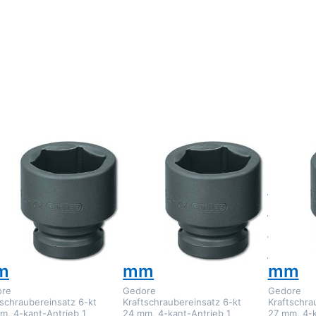
ücken Sie ENTER
Drücken Sie ENTER
Drücken
 mehr Optionen zu
für mehr Optionen zu
für mehr 
Gedore K 21 22
Gedore K 21 24
Gedore
ftschraubereinsatz
Kraftschraubereinsatz
Kraftschr
 Zoll 6-kt 22 mm
1 Zoll 6-kt 24 mm
1 Zoll 
Zu diesem Produkt liegen noch keine Bewertungen vor.
Zu diesem Produkt liegen noc
ORE
GEDORE
GEDORE
dore K 21
Gedore K 21
Gedor
24
27
aftschraubereinsatz
Kraftschraubereinsatz
Kraft
Zoll 6-kt 22
1 Zoll 6-kt 24
1 Zoll
m
mm
mm
ore
Gedore
Gedore
tschraubereinsatz 6-kt
Kraftschraubereinsatz 6-kt
Kraftschra
m, 4-kant-Antrieb 1
24 mm, 4-kant-Antrieb 1
27 mm, 4-k