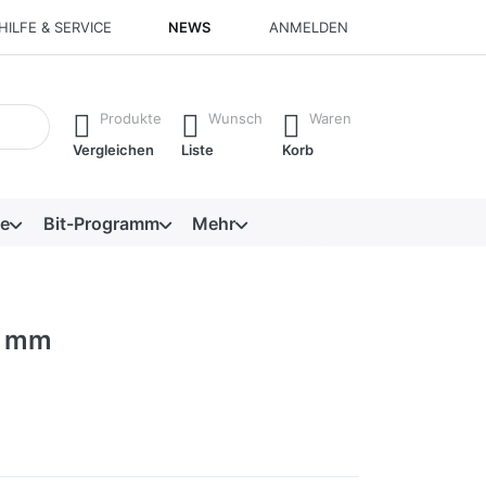
HILFE & SERVICE
NEWS
ANMELDEN
isch erste Ergebnisse. Drücken Sie die Eingabetaste, um alle 
Produkte
Wunsch
Waren
Vergleichen
Liste
Korb
e
Bit-Programm
Mehr
4 mm