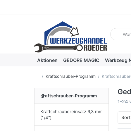
Geben Sie
Aktionen
GEDORE MAGIC
Werkzeug N
Startseite
Kraftschrauber-Programm
Kraftschrauber
Ged
Kraftschrauber-Programm
Suche
1-24
Kraftschraubereinsatz 6,3 mm
Sort
(1/4")