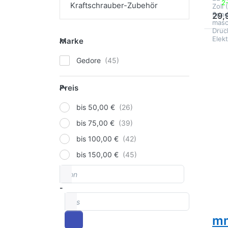
2
Kraftschrauber-Zubehör
Zoll
Sond
29,
masc
Druc
Marke
Elek
Marke
Dr
für
Gedore
Kra
1
Preis
Preis
bis 50,00 €
bis 75,00 €
bis 100,00 €
GED
bis 150,00 €
Ge
von
Preisspanne
32
Kr
-
bis
1 
m