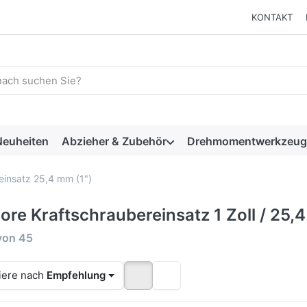
KONTAKT
 einen Suchbegriff ein. Während Sie tippen, erscheinen automat
euheiten
Abzieher & Zubehör
Drehmomentwerkzeug
einsatz 25,4 mm (1")
ore Kraftschraubereinsatz 1 Zoll / 25,
rgebnisse:
von
45
iere nach
Empfehlung