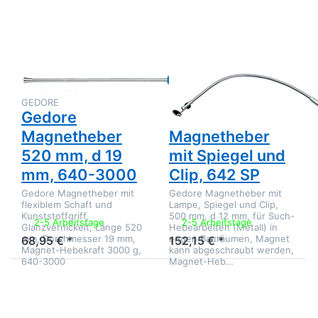
Magnetheber
Magnetheber
520 mm, d
mit Spiegel
19 mm, 640-
und Clip,
3000
642 SP
Zu diesem Produkt liegen noch keine Bewertungen 
Zu diesem Produkt 
GEDORE
GEDORE
Gedore
Gedore
Magnetheber
Magnetheber
520 mm, d 19
mit Spiegel und
mm, 640-3000
Clip, 642 SP
Gedore Magnetheber mit
Gedore Magnetheber mit
flexiblem Schaft und
Lampe, Spiegel und Clip,
Kunststoffgriff,
500 mm, d 12 mm, für Such-
2-5 Arbeitstage
2-5 Arbeitstage
Glanzvernickelt, Länge 520
Hebearbeiten (Metall) in
mm, Durchmesser 19 mm,
engen Bauräumen, Magnet
68,95 € *
152,15 € *
Magnet-Hebekraft 3000 g,
kann abgeschraubt werden,
640-3000
Magnet-Heb…
Drücken Sie
ENTER für
mehr
Optionen zu