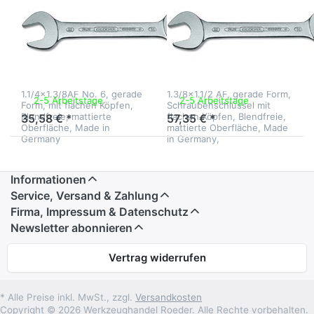
GEDORE
GEDORE
Gedore
Gedore
1.1/4x1.3/8 Zoll
1.3/8x1.1/2AF
Doppelmaulschlüssel
Doppelmaulschlüss
Gedore
Gedore Nr.6
Doppelmaulschlüssel
Doppelmaulschlüssel
1.1/4x1.3/8AF No. 6, gerade
1.3/8x1.1/2 AF, gerade Form,
2-5 Arbeitstage
2-5 Arbeitstage
Form, mit flachen Köpfen,
Schraubenschlüssel mit
Blendfreie, mattierte
flachen Köpfen, Blendfreie,
35,58 € *
57,35 € *
Oberfläche, Made in
mattierte Oberfläche, Made
Germany
in Germany,
Informationen
Service, Versand & Zahlung
Firma, Impressum & Datenschutz
Newsletter abonnieren
Vertrag widerrufen
* Alle Preise inkl. MwSt., zzgl.
Versandkosten
Copyright © 2026 Werkzeughandel Roeder. Alle Rechte vorbehalten.