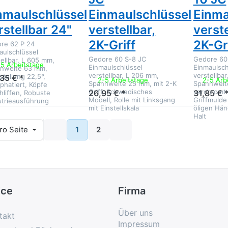
nmaulschlüssel
Einmaulschlüssel
Einma
rstellbar 24"
verstellbar,
verste
2K-Griff
2K-Gr
re 62 P 24
aulschlüssel
Gedore 60 S-8 JC
Gedore 60
tellbar, L 605 mm,
-5 Arbeitstage
Einmaulschlüssel
Einmaulsch
nweite 63 mm,
verstellbar, L 206 mm,
verstellba
stellung 22,5°,
,35 € *
2-5 Arbeitstage
2-5 Arb
Spannweite 25 mm, mit 2-K
Spannweit
phatiert, Köpfe
Griff, Schwedisches
verchromt m
26,95 € *
31,85 € 
hliffen, Robuste
Modell, Rolle mit Linksgang
Griffmulde
strieausführung
mit Einstellskala
öligen Hän
Halt
bnisse pro Seite
ro Seite
1
2
ice
Firma
Über uns
takt
Impressum