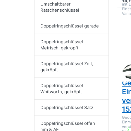
13,1
Umschaltbarer
mit 
Eins
Ratschenschlüssel
Van
D
EN
Doppelringschlüssel gerade
O
Ge
Ein
ve
Doppelringschlüssel
Metrisch, gekröpft
Doppelringschlüssel Zoll,
gekröpft
GED
Ge
Doppelringschlüssel
Ei
Whitworth, gekröpft
ve
Doppelringschlüssel Satz
15
Gedo
Einm
Doppelringschlüssel offen
vers
2
mm & AF