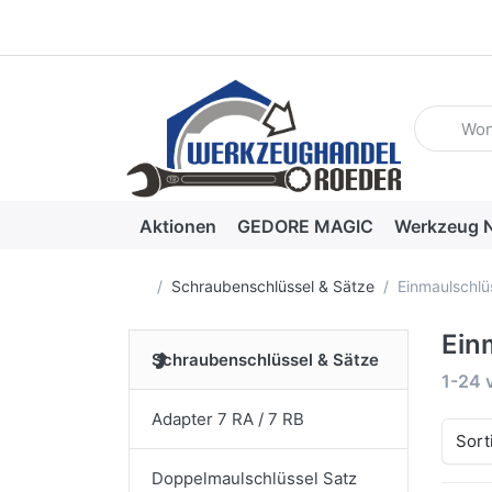
Geben Sie
Aktionen
GEDORE MAGIC
Werkzeug N
Startseite
Schraubenschlüssel & Sätze
Einmaulschlüs
Ein
Schraubenschlüssel & Sätze
Suche
1-24
Adapter 7 RA / 7 RB
Sort
Doppelmaulschlüssel Satz