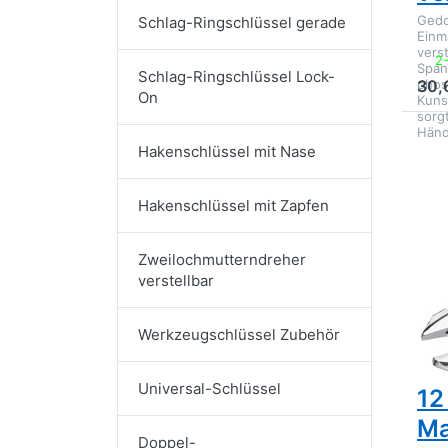
Gedo
Schlag-Ringschlüssel gerade
Einm
vers
2
Span
Schlag-Ringschlüssel Lock-
phos
30,
On
Kunst
sorg
Händ
Dr
Hakenschlüssel mit Nase
E
Op
Ged
Hakenschlüssel mit Zapfen
Mau
ve
Zweilochmutterndreher
v
verstellbar
Werkzeugschlüssel Zubehör
GED
Ge
Universal-Schlüssel
12
Ma
Doppel-