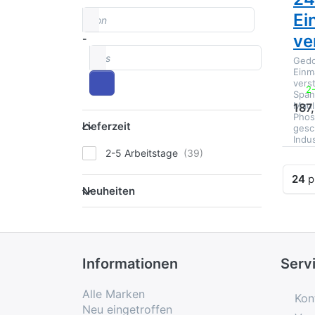
von
Preisspanne
Ei
ve
-
bis
Gedo
Einm
vers
2
Span
Maul
187
Lieferzeit
Phos
Lieferzeit
gesc
Indu
2-5 Arbeitstage
Erge
24
p
Neuheiten
Neuheiten
Informationen
Serv
Alle Marken
Kon
Neu eingetroffen