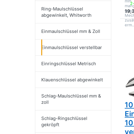
mm, 
2
mang
Ring-Maulschlüssel
gesc
19,
abgewinkelt, Whitworth
Mech
zusä
erm
D
Einmaulschlüssel mm & Zoll
EN
O
Ge
Einmaulschlüssel verstellbar
Ein
Einringschlüssel Metrisch
Klauenschlüssel abgewinkelt
GED
Ge
Schlag-Maulschlüssel mm &
zoll
10
Ei
Schlag-Ringschlüssel
10
gekröpft
ve