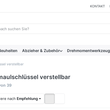
KONTAKT
 einen Suchbegriff ein. Während Sie tippen, erscheinen automat
euheiten
Abzieher & Zubehör
Drehmomentwerkzeug
sel verstellbar
maulschlüssel verstellbar
rgebnisse:
von
39
iere nach
Empfehlung