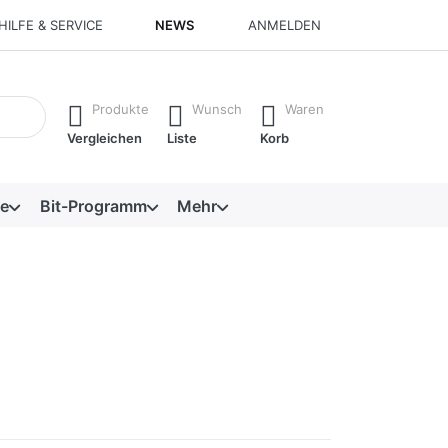
HILFE & SERVICE
NEWS
ANMELDEN
isch erste Ergebnisse. Drücken Sie die Eingabetaste, um alle 
Produkte
Wunsch
Waren
Vergleichen
Liste
Korb
e
Bit-Programm
Mehr