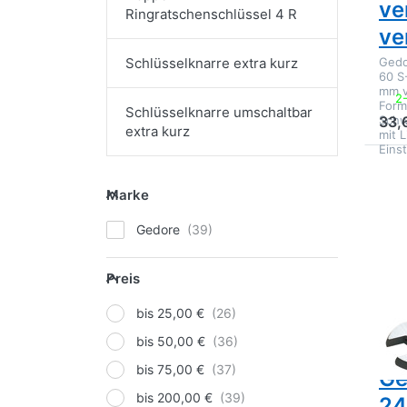
ve
Ringratschenschlüssel 4 R
ve
Gedo
Schlüsselknarre extra kurz
60 S
mm v
2
Form
Schlüsselknarre umschaltbar
Schw
33,
extra kurz
mit 
Eins
D
Marke
EN
Marke
O
Ge
Ein
Gedore
ve
Preis
Preis
bis 25,00 €
bis 50,00 €
GED
bis 75,00 €
Ge
bis 200,00 €
24