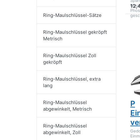
Span
Maul
12,
Phos
Ring-Maulschlüssel-Sätze
gesc
D
EN
Ring-Maulschlüssel gekröpft
O
Ge
Metrisch
Ein
Ring-Maulschlüssel Zoll
gekröpft
Ring-Maulschlüssel, extra
lang
GED
Ge
P
Ring-Maulschlüssel
abgewinkelt, Metrisch
Ei
ve
Ring-Maulschlüssel
Gedo
abgewinkelt, Zoll
Einm