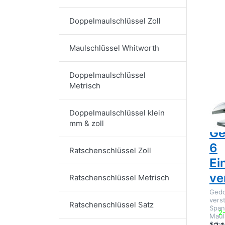
Doppelmaulschlüssel Zoll
D
EN
O
Ged
Maulschlüssel Whitworth
Ein
Doppelmaulschlüssel
Metrisch
Doppelmaulschlüssel klein
GED
mm & zoll
Ge
6
Ratschenschlüssel Zoll
Ei
ve
Ratschenschlüssel Metrisch
Gedo
verst
Ratschenschlüssel Satz
Span
2
Maul
Schw