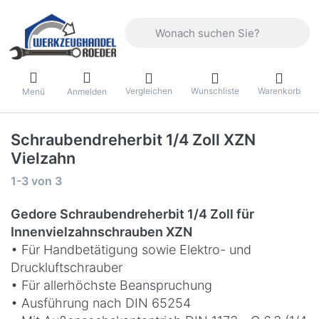
Geben Sie einen Suchbegriff ein. Währ
Vergleichen
Wunschliste
Warenkorb
Menü
Anmelden
Schraubendreherbit 1/4 Zoll XZN
Vielzahn
Suchergebnisse:
1-3
von
3
Gedore Schraubendreherbit 1/4 Zoll für
Innenvielzahnschrauben XZN
• Für Handbetätigung sowie Elektro- und
Druckluftschrauber
• Für allerhöchste Beanspruchung
• Ausführung nach DIN 65254