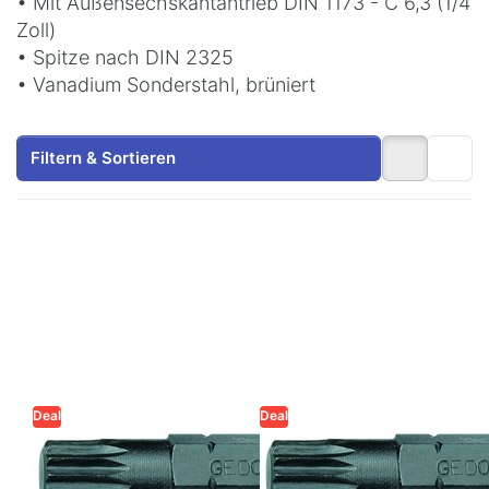
• Mit Außensechskantantrieb DIN 1173 - C 6,3 (1/4
Zoll)
• Spitze nach DIN 2325
• Vanadium Sonderstahl, brüniert
Filtern & Sortieren
Drücken Sie ENTER
Drücken Sie ENTER
für mehr Optionen
für mehr Optionen
zu Gedore
zu Gedore
Schraubendreherbit
Schraubendreherbit
1/4 Zoll XZN
1/4 Zoll XZN
Vielzahn M5
Vielzahn M6
Deal
Deal
Zu diesem Produkt liegen noch keine Bewertungen 
Zu diesem Produkt 
GEDORE
GEDORE