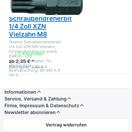
GEDORE
Gedore
Schraubendreherbit
1/4 Zoll XZN
Vielzahn M8
Gedore Schraubendreherbit
1/4 Zoll XZN M8 Vielzahn,
für Handbetätigung sowie
2-5 Arbeitstage
Elektro- und
Druckluftschrauber, für
ab 2,35 € *
allerhöchste
Niedrigster:
2,85 € *
Beanspruchung, Bit 685 X 8
mit 6…
Informationen
Service, Versand & Zahlung
Firma, Impressum & Datenschutz
Newsletter abonnieren
Vertrag widerrufen