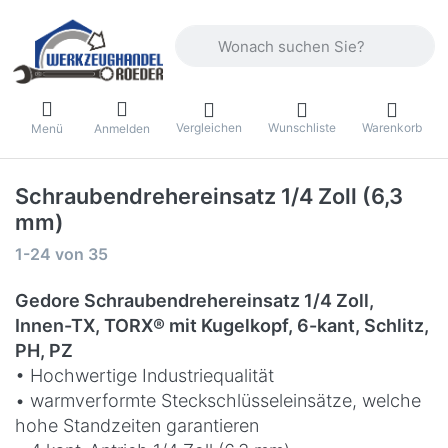
Geben Sie einen Suchbegriff ein. Währ
Vergleichen
Wunschliste
Warenkorb
Menü
Anmelden
Schraubendrehereinsatz 1/4 Zoll (6,3
mm)
Suchergebnisse:
1-24
von
35
Gedore Schraubendrehereinsatz 1/4 Zoll,
Innen-TX, TORX® mit Kugelkopf, 6-kant, Schlitz,
PH, PZ
• Hochwertige Industriequalität
• warmverformte Steckschlüsseleinsätze, welche
hohe Standzeiten garantieren