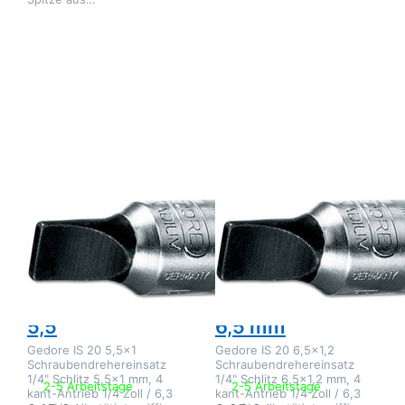
Drücken Sie ENTER für
Drücken Sie ENTER für
mehr Optionen zu
mehr Optionen zu
Gedore IS 20 5,5x1
Gedore IS 20 6,5x1,2
Schraubendrehereinsatz
Schraubendrehereinsatz
1/4 Zoll Schlitz 5,5
1/4 Zoll Schlitz 6,5 mm
Zu diesem Produkt liegen noch keine Bewertungen 
Zu diesem Produkt 
GEDORE
GEDORE
Gedore IS 20
Gedore IS 20
5,5x1
6,5x1,2
Schraubendrehereinsatz
Schraubendreherei
1/4 Zoll Schlitz
1/4 Zoll Schlitz
5,5
6,5 mm
Gedore IS 20 5,5x1
Gedore IS 20 6,5x1,2
Schraubendrehereinsatz
Schraubendrehereinsatz
1/4" Schlitz 5,5x1 mm, 4
1/4" Schlitz 6,5x1,2 mm, 4
2-5 Arbeitstage
2-5 Arbeitstage
kant-Antrieb 1/4 Zoll / 6,3
kant-Antrieb 1/4 Zoll / 6,3