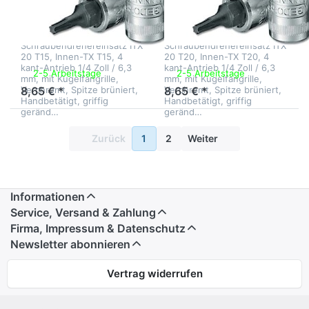
Schraubendrehereinsatz
Schraubendreherei
1/4 TX T15
1/4 TX T20
Schraubendrehereinsatz ITX
Schraubendrehereinsatz ITX
20 T15, Innen-TX T15, 4
20 T20, Innen-TX T20, 4
kant-Antrieb 1/4 Zoll / 6,3
kant-Antrieb 1/4 Zoll / 6,3
2-5 Arbeitstage
2-5 Arbeitstage
mm, mit Kugelfangrille,
mm, mit Kugelfangrille,
Verchromt, Spitze brüniert,
Verchromt, Spitze brüniert,
8,65 € *
8,65 € *
Handbetätigt, griffig
Handbetätigt, griffig
geränd…
geränd…
Zurück
1
2
Weiter
Informationen
Service, Versand & Zahlung
Firma, Impressum & Datenschutz
Newsletter abonnieren
Vertrag widerrufen