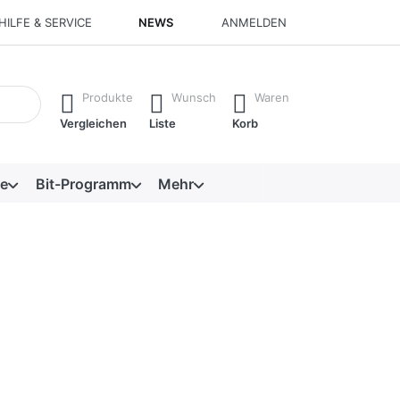
HILFE & SERVICE
NEWS
ANMELDEN
isch erste Ergebnisse. Drücken Sie die Eingabetaste, um alle 
Produkte
Wunsch
Waren
Vergleichen
Liste
Korb
e
Bit-Programm
Mehr