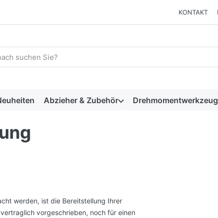
KONTAKT
 einen Suchbegriff ein. Während Sie tippen, erscheinen automat
euheiten
Abzieher & Zubehör
Drehmomentwerkzeug
rung
 werden, ist die Bereitstellung Ihrer
ertraglich vorgeschrieben, noch für einen