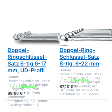
Gedore 2-6
Optionen
Doppel-
zu Gedore
Ringschlüssel-
2-8
Satz 6-tlg 6-
Doppel-
17 mm, UD-
Ring-
Profil
Schlüssel-
Satz 8-
tlg. 6-22
mm
Zu diesem Produkt liegen noch keine Bewertungen 
Zu diesem Produkt 
GEDORE
GEDORE
Gedore 2-6
Gedore 2-8
Doppel-
Doppel-Ring-
Ringschlüssel-
Schlüssel-Satz
Satz 6-tlg 6-17
8-tlg. 6-22 mm
mm, UD-Profil
Gedore
Doppelringschlüssel-Satz 8-
Gedore
tlg 6-22 mm, No.2-8, Ring
2-5 Arbeitstage
Doppelringschlüssel-Satz 6-
dünnwandig, tief gekröpft
tlg. 6-17 mm, tief gekröpft
und 5° abgewinkelt, mit
87,10 € *
2-5 Arbeitstage
u. abgewinkelt, matt
UD-Profil, für schonende
verchromt, UD-Profil,
69,65 € *
Kraftübertragung, Made i…
schonende
Kraftübertragung, Gedore
2-6 Ringschlüssel-S…
Drücken Sie
Drücken Sie
ENTER für
ENTER für