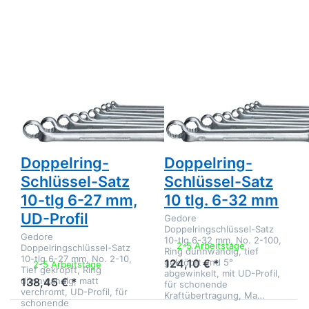
mehr
mehr
Optionen
Optionen
zu Gedore
zu Gedore
2-10
2-100
Doppelring-
Doppelring-
Schlüssel-
Schlüssel-
Satz 10-tlg
Satz 10 tlg.
6-27 mm,
6-32 mm
UD-Profil
Zu diesem Produkt liegen noch keine Bewertungen 
Zu diesem Produkt 
GEDORE
GEDORE
Gedore 2-10
Gedore 2-100
Doppelring-
Doppelring-
Schlüssel-Satz
Schlüssel-Satz
10-tlg 6-27 mm,
10 tlg. 6-32 mm
UD-Profil
Gedore
Doppelringschlüssel-Satz
Gedore
10-tlg 6-32 mm, No. 2-100,
2-5 Arbeitstage
Doppelringschlüssel-Satz
Ring dünnwandig, tief
10-tlg 6-27 mm, No. 2-10,
gekröpft und 5°
124,10 € *
2-5 Arbeitstage
Tief gekröpft, Ring
abgewinkelt, mit UD-Profil,
dünnwandig, matt
138,45 € *
für schonende
verchromt, UD-Profil, für
Kraftübertragung, Ma…
schonende