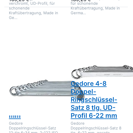
verchromt, UD-Profil, für
für schonende
schonende
Kraftübertragung, Made in
Kraftübertragung, Made in
Germa…
Drücken Sie ENTER
Drücken Sie
Ge…
für mehr Optionen
ENTER für
zu Gedore 2-122 ISO
mehr
Doppelringschlüssel-
Optionen zu
Satz 12-tlg. 6-34
Gedore 4-8
mm
Doppel-
Ringschlüssel-
Satz 8 tlg.
UD-Profil 6-
22 mm
Zu diesem Produkt liegen noch keine Bewertungen 
Zu diesem Produkt 
GEDORE
GEDORE
Gedore 2-122
Gedore 4-8
ISO
Doppel-
Doppelringschlüssel-
Ringschlüssel-
Satz 12-tlg. 6-34
Satz 8 tlg. UD-
mm
Profil 6-22 mm
Gedore
Gedore
Doppelringschlüssel-Satz
Doppelringschlüssel-Satz 8
12-tlg 6-34 mm, 2-122 ISO,
tlg. 6-22 mm, gerade,