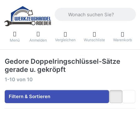
Geben Sie einen Suchbegriff ein. Währ
Vergleichen
Wunschliste
Warenkorb
Menü
Anmelden
Gedore Doppelringschlüssel-Sätze
gerade u. gekröpft
Suchergebnisse:
1-10
von
10
Filtern & Sortieren
Drücken Sie
Drücken
ENTER für
Sie
mehr
ENTER für
Optionen zu
mehr