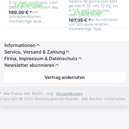
Gedore Ringschlüssel-Satz
4-12, matt verchromt, UNIT-
2-5 Arbeitstage
gerade 6-32 mm, 12 tlg, No.
DRIVE Profil, verhindert das
4-120, matt verchromt,
Runddrehen von
169,30 € *
2-5 Arbeitstage
UNIT-DRIVE Profil,
Schraubenköpfen,
verhindert das Runddrehen
167,35 € *
Hochwertige Qual…
von Schraubenköpfen,
Hochwertige Qual…
Informationen
Service, Versand & Zahlung
Firma, Impressum & Datenschutz
Newsletter abonnieren
Vertrag widerrufen
* Alle Preise inkl. MwSt., zzgl.
Versandkosten
Copyright © 2026 Werkzeughandel Roeder. Alle Rechte vorbehalten.