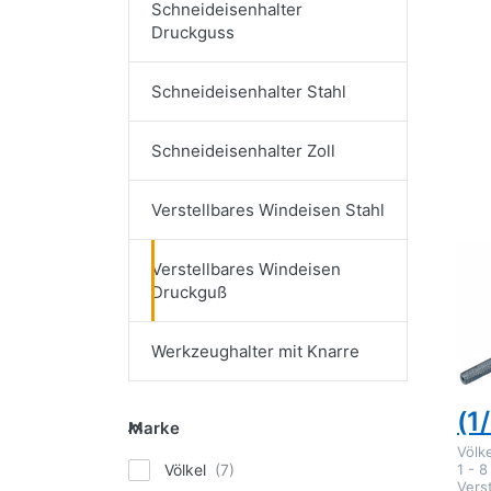
Schneideisenhalter
Druckguss
Dr
E
Schneideisenhalter Stahl
fü
Op
zu 
Win
Schneideisenhalter Zoll
Dr
Gr.
1 - 
Verstellbares Windeisen Stahl
- 
VÖL
Verstellbares Windeisen
Vö
Druckguß
Wi
Dr
Werkzeughalter mit Knarre
fü
Marke
(1
Marke
Völk
Völkel
1 - 8
Verst