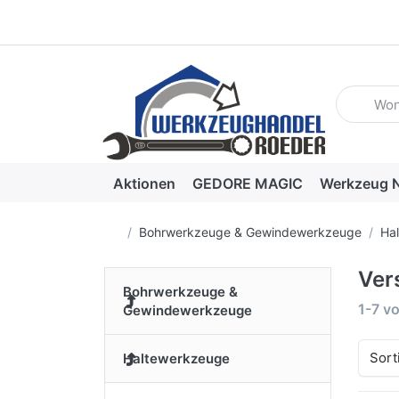
Geben Sie
Aktionen
GEDORE MAGIC
Werkzeug N
Startseite
Bohrwerkzeuge & Gewindewerkzeuge
Ha
Ver
Bohrwerkzeuge &
Suche
1-7
v
Gewindewerkzeuge
Sort
Haltewerkzeuge