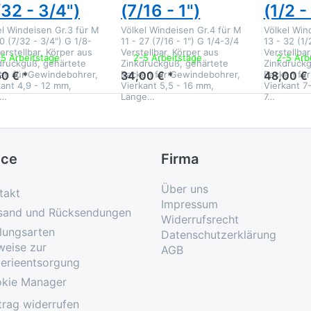
/32 - 3/4")
(7/16 - 1")
(1/2 -
el Windeisen Gr.3 für M
Völkel Windeisen Gr.4 für M
Völkel Win
0 (7/32 - 3/4") G 1/8-
11 - 27 (7/16 - 1") G 1/4-3/4
13 - 32 (1/
erstellbar, Körper aus
Verstellbar, Körper aus
Verstellbar
-5 Arbeitstage
2-5 Arbeitstage
2-5 Arb
druckguß, gehärtete
Zinkdruckguß, gehärtete
Zinkdruckg
en für Gewindebohrer,
Backen für Gewindebohrer,
Backen fü
50 € *
34,00 € *
48,00 € 
kant 4,9 - 12 mm,
Vierkant 5,5 - 16 mm,
Vierkant 7
g…
Länge…
7…
ice
Firma
Über uns
takt
Impressum
sand und Rücksendungen
Widerrufsrecht
lungsarten
Datenschutzerklärung
weise zur
AGB
terieentsorgung
kie Manager
trag widerrufen