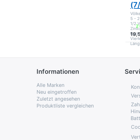
(7
Völk
5 - 2
1/2 V
2
Zink
Back
19,
Vier
Län
Informationen
Serv
Alle Marken
Kon
Neu eingetroffen
Ver
Zuletzt angesehen
Zah
Produktliste vergleichen
Hin
Bat
Coo
Ver