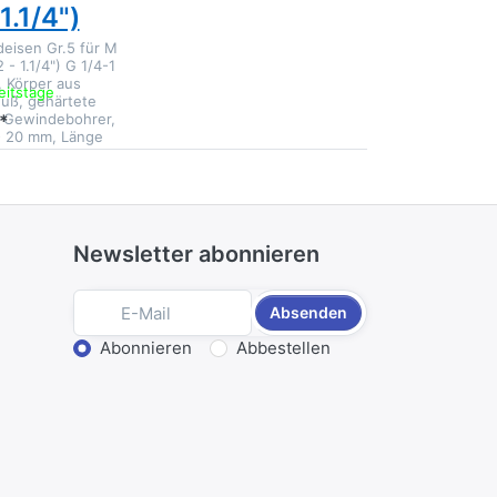
 1.1/4")
deisen Gr.5 für M
2 - 1.1/4") G 1/4-1
, Körper aus
eitstage
uß, gehärtete
r Gewindebohrer,
*
- 20 mm, Länge
Newsletter abonnieren
Absenden
Aktion wählen
Abonnieren
Abbestellen