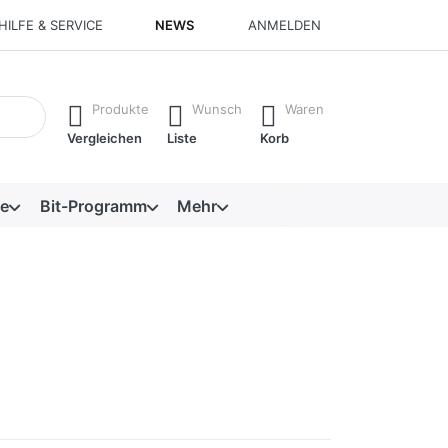
HILFE & SERVICE
NEWS
ANMELDEN
isch erste Ergebnisse. Drücken Sie die Eingabetaste, um alle 
Produkte
Wunsch
Waren
Vergleichen
Liste
Korb
e
Bit-Programm
Mehr