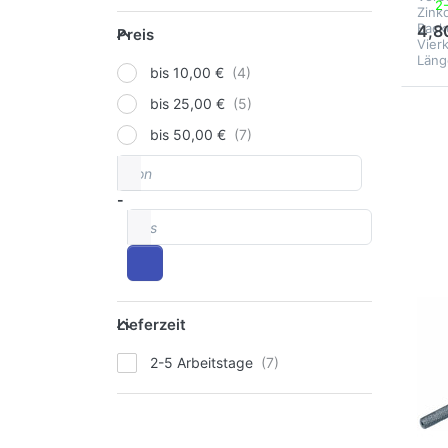
2
Zink
Preis
Back
4,8
Preis
Vier
Läng
bis 10,00 €
bis 25,00 €
Dr
bis 50,00 €
E
von
Preisspanne
fü
Op
zu 
-
Win
bis
Dr
Gr.
5
(7
3
Lieferzeit
VÖL
Lieferzeit
Vö
2-5 Arbeitstage
Wi
Dr
fü