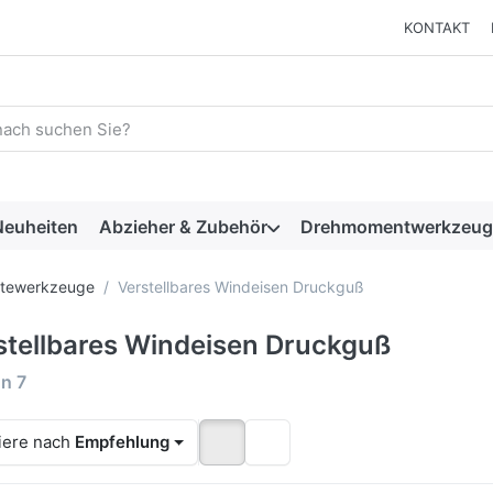
KONTAKT
 einen Suchbegriff ein. Während Sie tippen, erscheinen automat
euheiten
Abzieher & Zubehör
Drehmomentwerkzeug
ltewerkzeuge
Verstellbares Windeisen Druckguß
stellbares Windeisen Druckguß
rgebnisse:
on
7
iere nach
Empfehlung