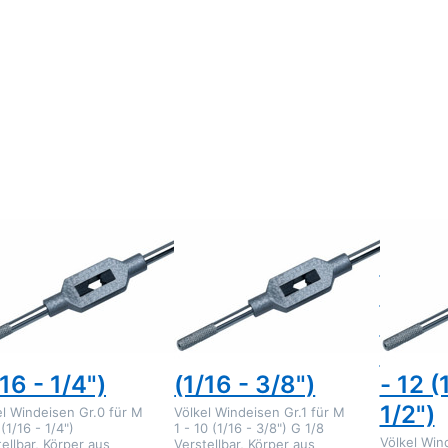
ücken
Drücken
Drücken
Sie
Sie
Sie
NTER
ENTER
ENTER
r mehr
für mehr
für mehr
tionen
Optionen
Optionen
Völkel
zu Völkel
zu Völkel
deisen
Windeisen
Windeise
uckguß
Druckguß
Druckguß
0 für M
Gr.1 für M
Gr.1.1/2 fü
8 (1/16
1 - 10
M 1 - 12
1/4")
(1/16 -
(1/16 -
3/8")
1/2")
Zu diesem Produkt liegen noch keine Bewertungen vor.
Zu diesem Produkt liegen noc
KEL
VÖLKEL
VÖLKEL
lkel
Völkel
Völke
ndeisen
Windeisen
Winde
uckguß Gr.0
Druckguß Gr.1
Druc
r M 1 - 8
für M 1 - 10
Gr.1.1
/16 - 1/4")
(1/16 - 3/8")
- 12 (
1/2")
el Windeisen Gr.0 für M
Völkel Windeisen Gr.1 für M
 (1/16 - 1/4")
1 - 10 (1/16 - 3/8") G 1/8
Völkel Wind
ellbar, Körper aus
Verstellbar, Körper aus