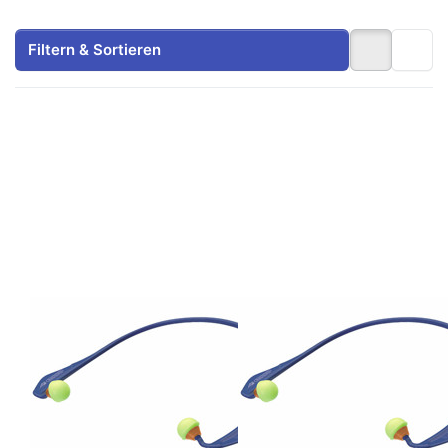
Filtern & Sortieren
Drücken Sie ENTER
Drücken Sie
für mehr Optionen
ENTER für mehr
zu
Optionen zu
Ersatzohrenstöpsel
Bügelgehörschutz
Bügelgehörschutz
924
Zu diesem Produkt liegen noch keine Bewertungen 
Zu diesem Produkt 
GEDORE
GEDORE
Ersatzohrenstöpsel
Bügelgehörschutz
Bügelgehörschutz
Bügelgehörschutz für
Dauerlärm bis 95 dB und
924
Impulslärm bis 100 dB, der
2-5 Arbeitstage
konvexe Sitz der Stöpsel
Ersatzstöpsel E-924