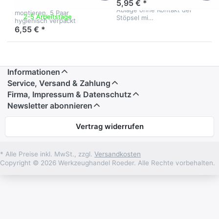
ermöglicht eine hygienische
5,95 € *
Signalgelbe, leicht zu
Ablage ohne Kontakt der
montieren, 5 Paar
2-5 Arbeitstage
Stöpsel mi…
hygienisch verpackt
6,55 € *
Informationen
Service, Versand & Zahlung
Firma, Impressum & Datenschutz
Newsletter abonnieren
Vertrag widerrufen
* Alle Preise inkl. MwSt., zzgl.
Versandkosten
Copyright © 2026 Werkzeughandel Roeder. Alle Rechte vorbehalten.