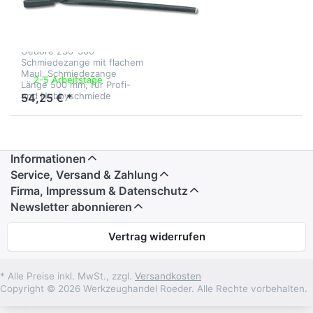
mit flachem
Maul L 500 mm
Gedore 230-500
Schmiedezange mit flachem
Maul, Schmiedezange
2-5 Arbeitstage
Länge 500 mm, für Profi-
und Hobbyschmiede
54,25 € *
Informationen
Service, Versand & Zahlung
Firma, Impressum & Datenschutz
Newsletter abonnieren
Vertrag widerrufen
* Alle Preise inkl. MwSt., zzgl.
Versandkosten
Copyright © 2026 Werkzeughandel Roeder. Alle Rechte vorbehalten.