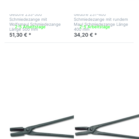
500 mm
L 400 mm
Gedore 233-500
Gedore 231-400
Schmiedezange mit
Schmiedezange mit rundem
Wolfsmaul Schmiedezange
Maul Schmiedezange Länge
2-5 Arbeitstage
2-5 Arbeitstage
Länge 500 mm
400 mm
51,30 € *
34,20 € *
Drücken Sie
Drücken Sie
ENTER für
ENTER für
mehr Optionen
mehr Optionen
zu Gedore
zu
Schmiedezange
Schmiedezange
mit flachem
mit halbrundem
Maul L 600 mm
Maul L 500 mm
Zu diesem Produkt liegen noch keine Bewertungen 
Zu diesem Produkt 
GEDORE
WZH
Gedore
Schmiedezange
Schmiedezange
mit halbrundem