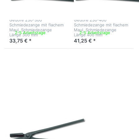
mit flachem
mit flachem
Maul L 300 mm
Maul L 400 mm
Gedore 230-300
Gedore 230-400
Schmiedezange mit flachem
Schmiedezange mit flachem
Maul, Schmiedezange
Maul, Schmiedezange
2-5 Arbeitstage
2-5 Arbeitstage
Länge 300 mm
Länge 400 mm
33,75 € *
41,25 € *
Drücken Sie
ENTER für
mehr Optionen
zu Gedore
Schmiedezange
mit flachem
Maul L 500 mm
Zu diesem Produkt liegen noch keine Bewertungen 
GEDORE
Gedore
Schmiedezange