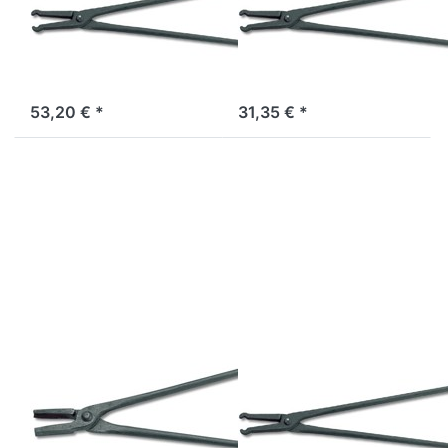
mm
mm
Nietzange L 700 mm,
Nietzange Länge (L, L1):
Schmiedezangen und
500 mm, Schmiedezangen
Schmiedewerkzeuge aus
und Schmiedewerkzeuge
2-5 Arbeitstage
2-5 Arbeitstage
Deutschland
aus Deutschland
53,20 € *
31,35 € *
Drücken Sie
Drücken
ENTER für
Sie
mehr Optionen
ENTER
zu
für mehr
Schmiedezange
Optionen
mit halbrundem
zu
Maul L 600 mm
Nietzange
L 400
mm
Zu diesem Produkt liegen noch keine Bewertungen 
Zu diesem Produkt 
WZH
WZH
Schmiedezange
Nietzange L 400
mit halbrundem
mm