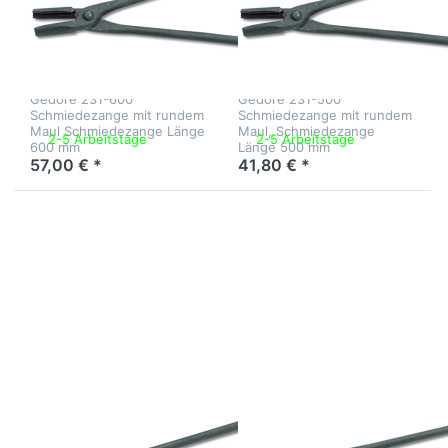
Schmiedezange
Schmiedezange
mit rundem Maul
mit rundem Maul
L 600 mm
L 500 mm
Gedore 231-600
Gedore 231-500
Schmiedezange mit rundem
Schmiedezange mit rundem
Maul Schmiedezange Länge
Maul, Schmiedezange
2-5 Arbeitstage
2-5 Arbeitstage
600 mm
Länge 500 mm
57,00 € *
41,80 € *
Drücken Sie
Drücken Sie
ENTER für
ENTER für
mehr Optionen
mehr Optionen
zu Gedore
zu Gedore
Schmiedezange
Schmiedezange
mit rundem
mit Wolfsmaul
Maul L 300 mm
L 400 mm
Zu diesem Produkt liegen noch keine Bewertungen 
Zu diesem Produkt 
GEDORE
GEDORE