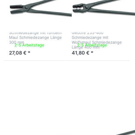
Gedore
Gedore
Schmiedezange
Schmiedezange
mit rundem Maul
mit Wolfsmaul L
L 300 mm
400 mm
Schmiedezange mit rundem
Gedore 233-400
Maul Schmiedezange Länge
Schmiedezange mit
300 mm
Wolfsmaul Schmiedezange
2-5 Arbeitstage
2-5 Arbeitstage
Länge 400 mm
27,08 € *
41,80 € *
Drücken
Drücken Sie
Sie
ENTER für
ENTER
mehr Optionen
für mehr
zu
Optionen
Schmiedezange
zu
mit halbrundem
Nietzange
Maul L 700 mm
L 600
mm
Zu diesem Produkt liegen noch keine Bewertungen 
Zu diesem Produkt 
WZH
WZH