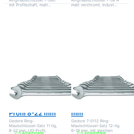
mit Profilschaft, matt…
matt verchromt, Indust…
Drücken Sie
Drücken Sie
ENTER für
ENTER für
mehr Optionen
mehr Optionen
zu Gedore 7-
zu Gedore 7-
011 Ring-
0112 Ring-
Maulschlüssel-
Maulschlüssel-
Satz 11 tlg
Satz 12-tlg 6-
UD-Profil 8-
19 mm
22 mm
Zu diesem Produkt liegen noch keine Bewertungen 
Zu diesem Produkt 
GEDORE
GEDORE
Gedore 7-011
Gedore 7-0112
Ring-
Ring-
Maulschlüssel-
Maulschlüssel-
Satz 11 tlg UD-
Satz 12-tlg 6-19
Profil 8-22 mm
mm
Gedore Ring-
Gedore 7-0112 Ring-
Maulschlüssel-Satz 11 tlg,
Maulschlüssel-Satz 12-tlg.
8-22 mm, UD-Profil,
6–19 mm, mit gleichen
2-5 Arbeitstage
2-5 Arbeitstage