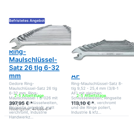
Satz 26 tlg 6-
Satz 8-tlg
32 mm
3/8-1 AF
Befristetes Angebot
Zu diesem Produkt liegen noch keine Bewertungen 
Zu diesem Produkt 
GEDORE
GEDORE
Gedore 1 B-026
Gedore 1 B-08 A
Ring-
Ring-
Maulschlüssel-
Maulschlüssel-
Satz 26 tlg 6-32
Satz 8-tlg 3/8-1
mm
AF
Gedore Ring-
Ring-Maulschlüssel-Satz 8-
Maulschlüssel-Satz 26 tlg
tlg 9,52 - 25,4 mm (3/8-1
6-32 mm, Ring-
AF) mit gleichen
2-5 Arbeitstage
2-5 Arbeitstage
Maulschlüssel 1 B-026 mit
Schlüsselweiten, Ringseite
gleichen Schlüsselweiten,
10° gekröpft, verchromt
397,95 € *
118,10 € *
Ringseite gekröpft, matt
und die Ringe poliert,
Niedrigster:
471,35 € *
verchromt, Industrie
Industrie & kfz…
Handwerkz…
Drücken Sie
Drücken Sie
ENTER für
ENTER für