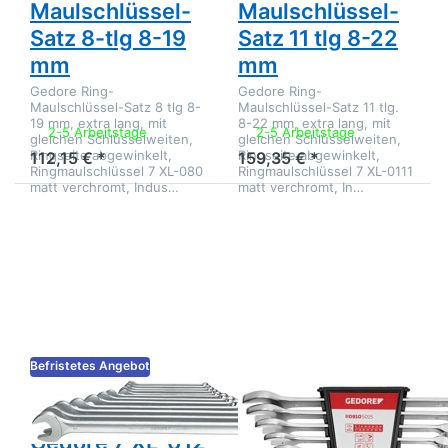
Maulschlüssel-
Maulschlüssel-
Satz 8-tlg 8-19
Satz 11 tlg 8-22
mm
mm
Gedore Ring-
Gedore Ring-
Maulschlüssel-Satz 8 tlg 8-
Maulschlüssel-Satz 11 tlg.
19 mm, extra lang, mit
8-22 mm, extra lang, mit
2-5 Arbeitstage
2-5 Arbeitstage
gleichen Schlüsselweiten,
gleichen Schlüsselweiten,
Ringseite abgewinkelt,
Ringseite abgewinkelt,
112,15 € *
159,35 € *
Ringmaulschlüssel 7 XL-080
Ringmaulschlüssel 7 XL-0111
matt verchromt, Indus…
matt verchromt, In…
Drücken Sie
Drücken Sie
ENTER für
ENTER für
mehr Optionen
mehr Optionen
zu Gedore 7
zu GEDORE
XL-012 Ring-
red Ring-
Maulschlüssel-
Maulschlüssel-
Satz 12-tlg
Satz 15 tlg SW
10-32 mm
6-32 mm
Befristetes Angebot
Zu diesem Produkt liegen noch keine Bewertungen 
Zu diesem Produkt 
GEDORE
GEDORE RED
Gedore 7 XL-012
GEDORE red