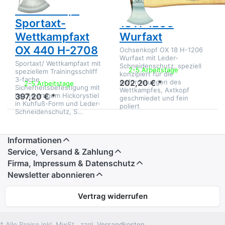
Ochsenkopf
Ochsenkopf OX
Sportaxt-
18 H-1206
Wettkampfaxt
Wurfaxt
OX 440 H-2708
Ochsenkopf OX 18 H-1206
Wurfaxt mit Leder-
Sportaxt/ Wettkampfaxt mit
Schneidenschutz, speziell
2-5 Arbeitstage
speziellem Trainingsschliff
konzipiert für die
3-fache
Anforderungen des
202,20 € *
2-5 Arbeitstage
Sicherheitsbefestigung mit
Wettkampfes, Axtkopf
hochwertigem Hickorystiel
397,20 € *
geschmiedet und fein
in Kuhfuß-Form und Leder-
poliert
Schneidenschutz, S…
Informationen
Service, Versand & Zahlung
Firma, Impressum & Datenschutz
Newsletter abonnieren
Vertrag widerrufen
* Alle Preise inkl. MwSt., zzgl.
Versandkosten