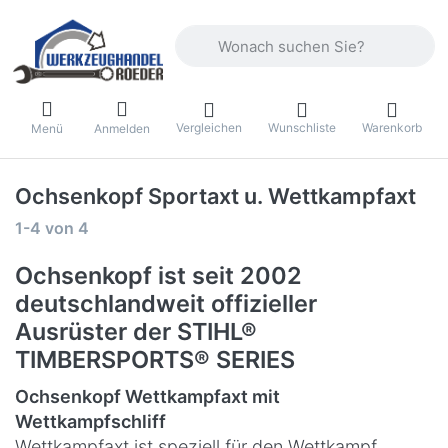
Geben Sie einen Suchbegriff ein. Währ
Vergleichen
Wunschliste
Warenkorb
Menü
Anmelden
Ochsenkopf Sportaxt u. Wettkampfaxt
Suchergebnisse:
1-4
von
4
Ochsenkopf ist seit 2002
deutschlandweit offizieller
Ausrüster der STIHL®
TIMBERSPORTS® SERIES
Ochsenkopf Wettkampfaxt mit
Wettkampfschliff
Wettkampfaxt ist speziell für den Wettkampf