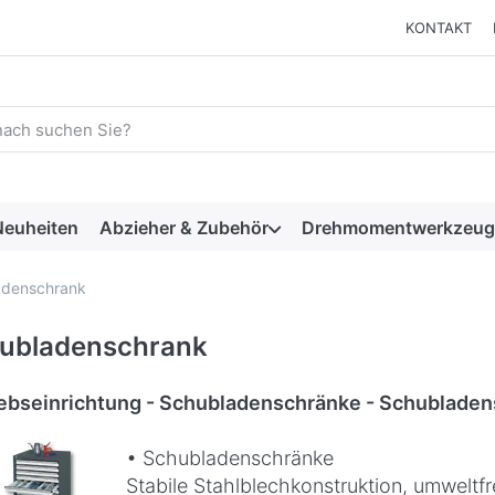
KONTAKT
 einen Suchbegriff ein. Während Sie tippen, erscheinen automat
euheiten
Abzieher & Zubehör
Drehmomentwerkzeug
adenschrank
ubladenschrank
iebseinrichtung - Schubladenschränke - Schubladen
• Schubladenschränke
Stabile Stahlblechkonstruktion, umweltfr