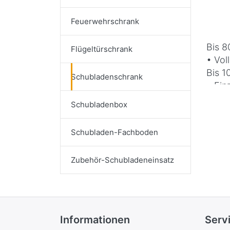
Feuerwehrschrank
Bis 8
Flügeltürschrank
• Vol
Bis 1
Schubladenschrank
• Ein
Es lä
Schubladenbox
Kipps
• Bes
Schubladen-Fachboden
Auswe
• Sch
Zubehör-Schubladeneinsatz
Leich
Halte
Informationen
Serv