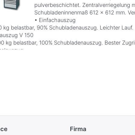
pulverbeschichtet. Zentralverriegelung m
Schubladeninnenmaß 612 x 612 mm. Vers
• Einfachauszug
0 kg belastbar, 90% Schubladenauszug. Leichter Lauf.
lauszug V 150
00 kg belastbar, 100% Schubladenauszug. Bester Zugrif
zelauszug
sst sich garantiert jeweils nur eine Schublade öffnen,
icherheit.
chriftungsmöglichkeiten
chselbarer Papier- und Transparentstreifen in der Griff
ubladenunterteilungen
te Befestigung durch Schlitze und gelochten Boden. G
rn für die verschiedensten Werkzeuge.
ice
Firma