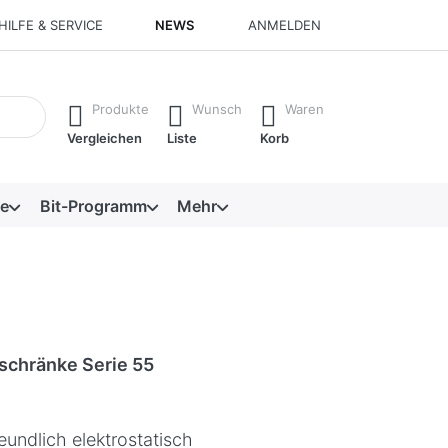
HILFE & SERVICE
NEWS
ANMELDEN
isch erste Ergebnisse. Drücken Sie die Eingabetaste, um alle 
Produkte
Wunsch
Waren
Vergleichen
Liste
Korb
e
Bit-Programm
Mehr
schränke Serie 55
eundlich elektrostatisch