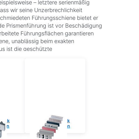
pielsweise – letztere serienmäßig
ass wir seine Unzerbrechlichkeit
schmiedeten Führungsschiene bietet er
nde Prismenführung ist vor Beschädigung
rbeitete Führungsflächen garantieren
iene, unablässig beim exakten
s ist die geschützte
eigängigem Trapezgewinde, sowie die
n ist für die hohe Präzision
üssel aus Stahl geben dabei die
tegriert. Der HEUER Schraubstock ist
g ein Musterbeispiel an Zuverlässigkeit
ben "Made in Germany"
tock
Schraubstock
cken
Schutzbacken