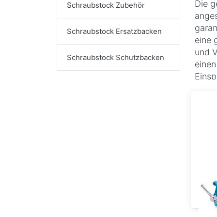
Die g
Schraubstock Zubehör
anges
garan
Schraubstock Ersatzbacken
eine 
und V
Schraubstock Schutzbacken
einen
Einsp
Präzi
einfa
maßge
notwe
aufgr
und L
Para