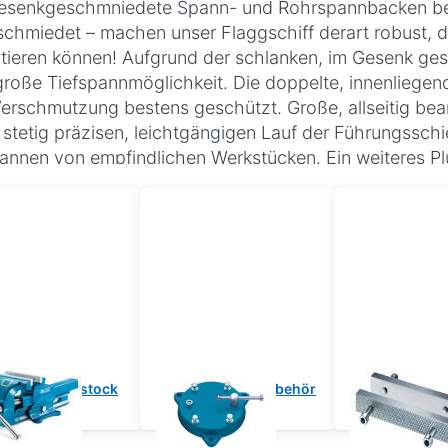
esenkgeschmniedete Spann- und Rohrspannbacken beis
chmiedet – machen unser Flaggschiff derart robust, d
tieren können! Aufgrund der schlanken, im Gesenk ge
große Tiefspannmöglichkeit. Die doppelte, innenliege
erschmutzung bestens geschützt. Große, allseitig bea
 stetig präzisen, leichtgängigen Lauf der Führungssch
annen von empfindlichen Werkstücken. Ein weiteres Plu
sionsspindellagerung, die abgedeckte Spindel mit zw
ch nachstellbare, zentrische Führung. Diese Konstruktio
bend. Die vernieteten Sicherungsringe am Spindelschl
ndige Sicherheit. Ein Amboss ist in die Hinterbacke in
und seiner hochwertigen und durchdachten Verarbeitun
anglebigkeit. Ideal für den rauen Werkstattbetrieb. E
llel Schraubstock
Schraubstock Zubehör
Schraubs
Ersatzba