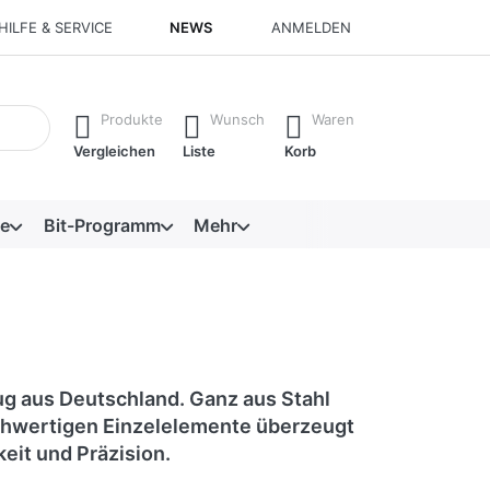
HILFE & SERVICE
NEWS
ANMELDEN
isch erste Ergebnisse. Drücken Sie die Eingabetaste, um alle 
Produkte
Wunsch
Waren
Vergleichen
Liste
Korb
e
Bit-Programm
Mehr
ug aus Deutschland. Ganz aus Stahl
ochwertigen Einzelelemente überzeugt
eit und Präzision.