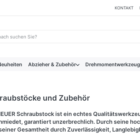
KONTAKT
 einen Suchbegriff ein. Während Sie tippen, erscheinen automat
euheiten
Abzieher & Zubehör
Drehmomentwerkzeug
raubstöcke und Zubehör
EUER Schraubstock ist ein echtes Qualitätswerkze
miedet, garantiert unzerbrechlich. Durch seine h
 seiner Gesamtheit durch Zuverlässigkeit, Langlebigk