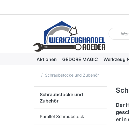
Geben Sie
Aktionen
GEDORE MAGIC
Werkzeug N
Startseite
Schraubstöcke und Zubehör
Sch
Schraubstöcke und
Zubehör
Der H
gesch
Parallel Schraubstock
er in