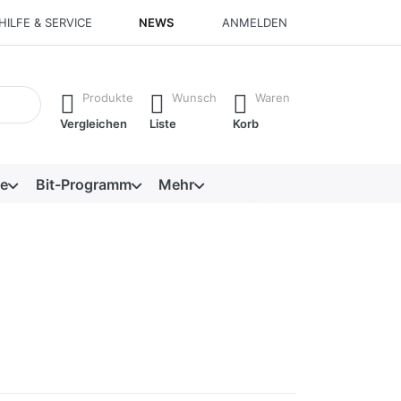
HILFE & SERVICE
NEWS
ANMELDEN
isch erste Ergebnisse. Drücken Sie die Eingabetaste, um alle 
Produkte
Wunsch
Waren
Vergleichen
Liste
Korb
e
Bit-Programm
Mehr