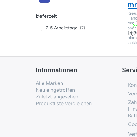
m
Lieferzeit
Kreu
Lieferzeit
Hand
mm S
2
2-5 Arbeitstage
ange
lack
11,7
blank
lacki
Informationen
Serv
Alle Marken
Kon
Neu eingetroffen
Ver
Zuletzt angesehen
Zah
Produktliste vergleichen
Hin
Bat
Coo
Ver