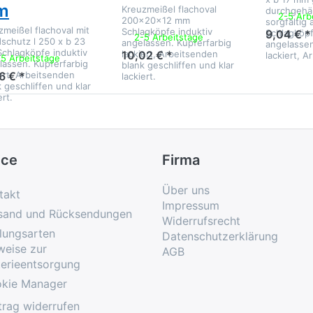
m
Kreuzmeißel flachoval
durchgehä
2-5 Arb
200x20x12 mm
sorgfältig
zmeißel flachoval mit
Schlagköpfe induktiv
Schlagköpf
9,04 € *
2-5 Arbeitstage
schutz l 250 x b 23
angelassen. Kupferfarbig
angelassen
chlagköpfe induktiv
lackiert, Arbeitsenden
10,02 € *
lackiert, 
-5 Arbeitstage
lassen. Kupferfarbig
blank geschliffen und klar
iert, Arbeitsenden
6 € *
lackiert.
 geschliffen und klar
ert.
ice
Firma
Über uns
takt
Impressum
sand und Rücksendungen
Widerrufsrecht
lungsarten
Datenschutzerklärung
weise zur
AGB
terieentsorgung
kie Manager
trag widerrufen