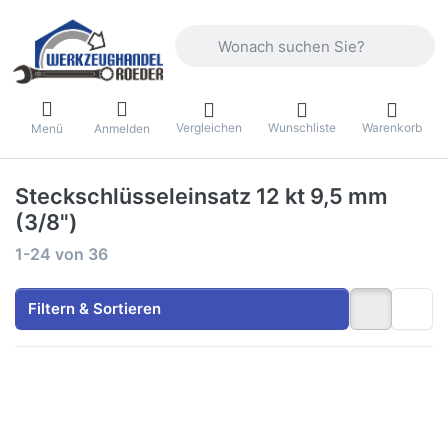
Geben Sie einen Suchbegriff ein. Währ
Vergleichen
Wunschliste
Warenkorb
Menü
Anmelden
Steckschlüsseleinsatz 12 kt 9,5 mm
(3/8")
Suchergebnisse:
1-24
von
36
Filtern & Sortieren
Drücken Sie ENTER
Drücken Sie ENTER
für mehr Optionen zu
für mehr Optionen zu
Gedore
Gedore
Steckschlüsseleinsatz
Steckschlüsseleinsatz