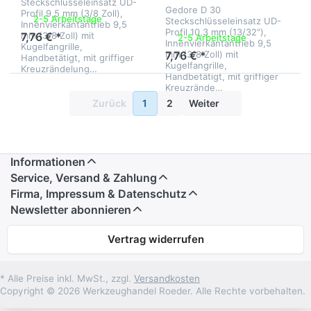
Steckschlüsseleinsatz UD-
Gedore D 30
Profil 9,5 mm (3/8 Zoll),
2-5 Arbeitstage
Steckschlüsseleinsatz UD-
Innenvierkantantrieb 9,5
Profil 10,3 mm (13/32"),
mm (3/8 Zoll) mit
7,76 € *
2-5 Arbeitstage
Innenvierkantantrieb 9,5
Kugelfangrille,
mm (3/8 Zoll) mit
7,76 € *
Handbetätigt, mit griffiger
Kugelfangrille,
Kreuzrändelung…
Handbetätigt, mit griffiger
Kreuzrände…
Zurück
1
2
Weiter
Informationen
Service, Versand & Zahlung
Firma, Impressum & Datenschutz
Newsletter abonnieren
Vertrag widerrufen
* Alle Preise inkl. MwSt., zzgl.
Versandkosten
Copyright © 2026 Werkzeughandel Roeder. Alle Rechte vorbehalten.