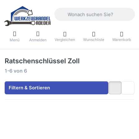
Geben Sie einen Suchbegriff ein. Währ
Vergleichen
Wunschliste
Warenkorb
Menü
Anmelden
Ratschenschlüssel Zoll
Suchergebnisse:
1-6
von
6
Filtern & Sortieren
Drücken Sie
Drücken Sie
ENTER für
ENTER für
mehr
mehr
Optionen zu
Optionen zu
Gedore
Gedore
Maulschlüssel
Maulschlüssel