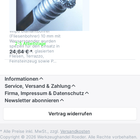
Diamantbohrer
(Fliesenbohrer)
10 mm
Wilpu Diamantbohrer
(Fliesenbohrer) 10 mm mit
Wasserspender wurden
2-5 Arbeitstage
speziell für den Einsatz in
sehr harten, glasierten
24,64 € *
Fliesen, Terrazzo,
Feinsteinzeug sowie P…
Informationen
Service, Versand & Zahlung
Firma, Impressum & Datenschutz
Newsletter abonnieren
Vertrag widerrufen
* Alle Preise inkl. MwSt., zzgl.
Versandkosten
Copyright © 2026 Werkzeughandel Roeder. Alle Rechte vorbehalten.