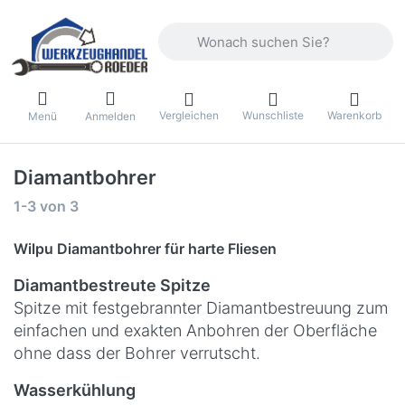
Geben Sie einen Suchbegriff ein. Währ
Vergleichen
Wunschliste
Warenkorb
Menü
Anmelden
Diamantbohrer
Suchergebnisse:
1-3
von
3
Wilpu Diamantbohrer für harte Fliesen
Diamantbestreute Spitze
Spitze mit festgebrannter Diamantbestreuung zum
einfachen und exakten Anbohren der Oberfläche
ohne dass der Bohrer verrutscht.
Wasserkühlung