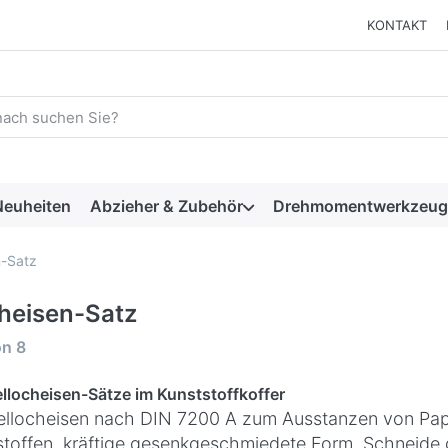
KONTAKT
 einen Suchbegriff ein. Während Sie tippen, erscheinen automat
euheiten
Abzieher & Zubehör
Drehmomentwerkzeug
n-Satz
heisen-Satz
rgebnisse:
on
8
llocheisen-Sätze im Kunststoffkoffer
llocheisen nach DIN 7200 A zum Ausstanzen von Pap
toffen, kräftige gesenkgeschmiedete Form, Schneide g