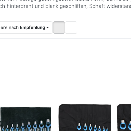
ch hinterdreht und blank geschliffen, Schaft widerstan
iere nach
Empfehlung
rücken Sie
Drücken Sie
Drücke
ER für mehr
ENTER für mehr
ENTER fü
ptionen zu
Optionen zu
Option
stikrolltasche
Henkellocheisen-
Henkelloc
leer
Satz 4 - 16,mm,
Satz 8-tlg
7-tlg.
25,0
Zu diesem Produkt liegen noch keine Bewertungen vor.
Zu diesem Produkt liegen noc
ORE
GEDORE
GEDORE
astikrolltasche
Henkellocheisen-
Henke
er
Satz 4 -
Satz 8