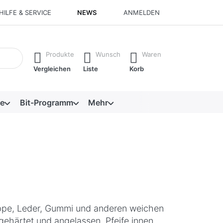
HILFE & SERVICE
NEWS
ANMELDEN
isch erste Ergebnisse. Drücken Sie die Eingabetaste, um alle 
Produkte
Wunsch
Waren
Vergleichen
Liste
Korb
e
Bit-Programm
Mehr
pe, Leder, Gummi und anderen weichen
ehärtet und angelassen, Pfeife innen