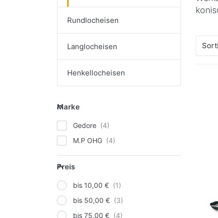
konis
Rundlocheisen
Sort
Langlocheisen
Henkellocheisen
D
ENT
Marke
O
Marke
Pla
Gedore
M.P OHG
Preis
Preis
bis 10,00 €
GED
Pl
bis 50,00 €
le
bis 75,00 €