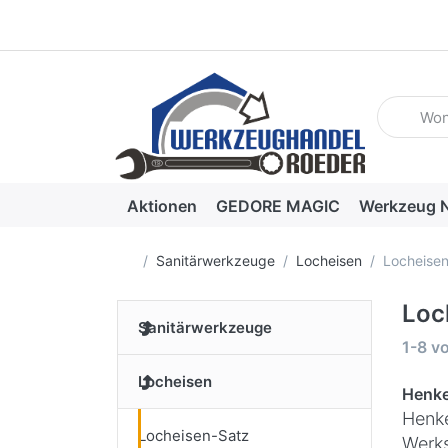
Geben Sie
Aktionen
GEDORE MAGIC
Werkzeug N
Startseite
Sanitärwerkzeuge
Locheisen
Locheise
Loc
Sanitärwerkzeuge
Suche
1-8
v
Locheisen
Henke
Henke
Locheisen-Satz
Werks