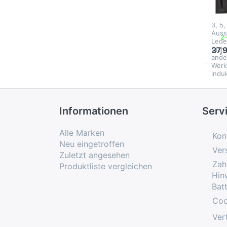
mm
Henk
3, 5,
Auss
2
Lede
Dich
37,
ande
Werk
indu
Informationen
Serv
Alle Marken
Kon
Neu eingetroffen
Ver
Zuletzt angesehen
Zah
Produktliste vergleichen
Hin
Bat
Coo
Ver