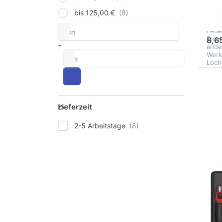
Plast
bis 125,00 €
Henk
Auss
von
Preisspanne
2
Lede
Dich
8,6
-
ande
bis
Werk
Loch
D
EN
O
Lieferzeit
Hen
Lieferzeit
Sa
2-5 Arbeitstage
M.P
He
Sa