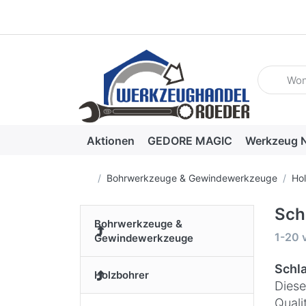
Geben Sie
Aktionen
GEDORE MAGIC
Werkzeug N
Startseite
Bohrwerkzeuge & Gewindewerkzeuge
Ho
Sch
Bohrwerkzeuge &
Suche
1-20
Gewindewerkzeuge
Schl
Holzbohrer
Diese
Quali