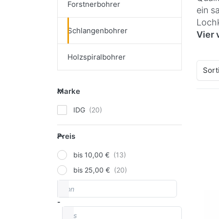
Forstnerbohrer
ein s
Lochk
Schlangenbohrer
Vier
Holzspiralbohrer
Sort
Marke
Marke
IDG
D
EN
O
Preis
Sch
Preis
ø 4
bis 10,00 €
Sec
bis 25,00 €
von
Preisspanne
-
bis
IDG