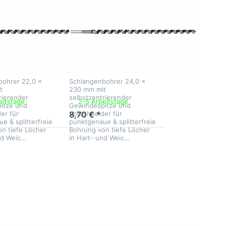
IDG
ngenbohrer
Schlangenbohrer
x 230
24,0 x 230
it
mm mit
kantschaft
Sechskantschaft
bohrer 22,0 x
Schlangenbohrer 24,0 x
t
230 mm mit
rierender
selbstzentrierender
eitstage
2-5 Arbeitstage
itze und
Gewindespitze und
er für
Vorschneider für
8,70 € *
e & splitterfreie
punktgenaue & splitterfreie
n tiefe Löcher
Bohrung von tiefe Löcher
nd Weic…
in Hart- und Weic…
 Sie
Drücken Sie
r mehr
ENTER für mehr
n zu
Optionen zu
nbohrer
Schlangenbohrer
230 mm
32,0 x 230 mm
mit
schaft
Sechskantschaft