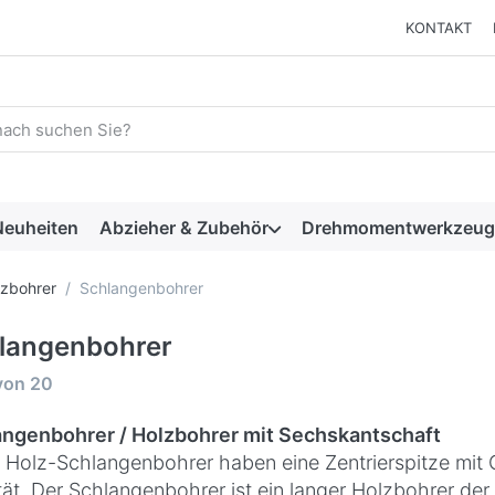
KONTAKT
 einen Suchbegriff ein. Während Sie tippen, erscheinen automat
euheiten
Abzieher & Zubehör
Drehmomentwerkzeug
lzbohrer
Schlangenbohrer
langenbohrer
rgebnisse:
von
20
angenbohrer / Holzbohrer mit Sechskantschaft
 Holz-Schlangenbohrer haben eine Zentrierspitze mit
tät. Der Schlangenbohrer ist ein langer Holzbohrer der