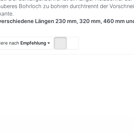
auberes Bohrloch zu bohren durchtrennt der Vorschneid
ante.
 verschiedene Längen 230 mm, 320 mm, 460 mm u
iere nach
Empfehlung
rücken Sie
Drücken Sie
Drücken
TER für mehr
ENTER für mehr
ENTER fü
ptionen zu
Optionen zu
Optione
langenbohrer
Schlangenbohrer
Schlange
,0 x 230 mm
6,0 x 230 mm
7,0 x 3
mit
mit
mit
hskantschaft
Sechskantschaft
Sechskant
Zu diesem Produkt liegen noch keine Bewertungen vor.
Zu diesem Produkt liegen noc
IDG
IDG