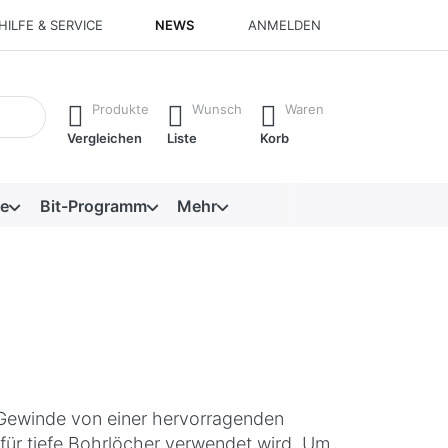
HILFE & SERVICE
NEWS
ANMELDEN
isch erste Ergebnisse. Drücken Sie die Eingabetaste, um alle 
Produkte
Wunsch
Waren
Vergleichen
Liste
Korb
e
Bit-Programm
Mehr
 Gewinde von einer hervorragenden
 für tiefe Bohrlöcher verwendet wird. Um