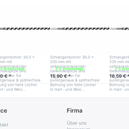
Zu diesem Produkt liegen noch keine Bewertungen vor.
Zu diesem Produkt liegen noc
IDG
IDG
hlangenbohrer
Schlangenbohrer
Schla
,0 x 230
36,0 x 230
38,0 
 mit
mm mit
mm m
chskantschaft
Sechskantschaft
Sechs
angenbohrer 34,0 x
Schlangenbohrer 36,0 x
Schlangen
mm mit
230 mm mit
230 mm mi
stzentrierender
selbstzentrierender
selbstzent
-5 Arbeitstage
2-5 Arbeitstage
2-5 Arb
ndespitze und
Gewindespitze und
Gewindesp
chneider für
Vorschneider für
Vorschneid
10 € *
15,90 € *
16,59 € 
tgenaue & splitterfreie
punktgenaue & splitterfreie
punktgenau
ung von tiefe Löcher
Bohrung von tiefe Löcher
Bohrung vo
art- und Weic…
in Hart- und Weic…
in Hart- u
ice
Firma
Über uns
takt