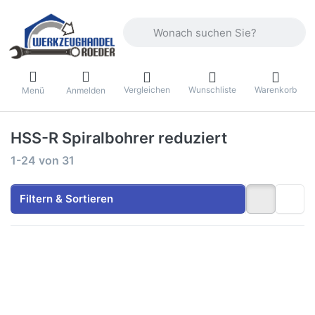
Geben Sie einen Suchbegriff ein. Währ
Vergleichen
Wunschliste
Warenkorb
Menü
Anmelden
HSS-R Spiralbohrer reduziert
Suchergebnisse:
1-24
von
31
Filtern & Sortieren
Drücken Sie
Drücken Sie
ENTER für
ENTER für
mehr
mehr
Optionen zu
Optionen zu
HSS
HSS
Spiralbohrer
Spiralbohrer