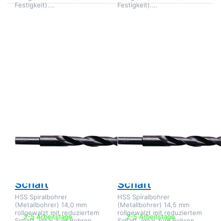
Festigkeit).…
Festigkeit).…
Drücken Sie
Drücken Sie
ENTER für
ENTER für
mehr
mehr
Optionen zu
Optionen zu
HSS
HSS
Spiralbohrer
Spiralbohrer
14,0 mm
14,5 mm
reduzierter
reduzierter
Schaft
Schaft
Zu diesem Produkt liegen noch keine Bewertungen 
Zu diesem Produkt 
IDG
IDG
HSS
HSS
Spiralbohrer
Spiralbohrer
14,0 mm
14,5 mm
reduzierter
reduzierter
Schaft
Schaft
HSS Spiralbohrer
HSS Spiralbohrer
(Metallbohrer) 14,0 mm
(Metallbohrer) 14,5 mm
rollgewalzt mit reduziertem
rollgewalzt mit reduziertem
2-5 Arbeitstage
2-5 Arbeitstage
Schaft, Ideal zum Bohren
Schaft, Ideal zum Bohren