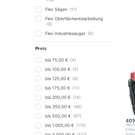
für
FL
Flex Sägen
Sch
Flex Oberflächenbearbeitung
Flex Industriesauger
Flex Steinbearbeitung
Preis
Preis
Flex Winkelschleifer
FLEX
bis 75,00 €
Flex Elektroschrauber &
FL
Bohrhämmer
bis 100,00 €
Ga
Flex Poliermaschinen
bis 125,00 €
Sc
Flex Rührer
bis 175,00 €
18
Flex Laser Messtechnik
bis 200,00 €
FLEX
Laser
Set 
bis 350,00 €
Schl
2
Aktionen
V, 2
bis 500,00 €
mit 
405
Flex Rotationsschleifer
Rech
bis 1.000,00 €
Eins
Flex Exzenterschleifer
Schn
bis 3.000,00 €