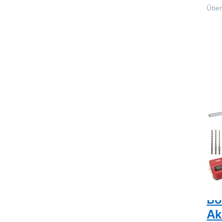
Über
Drü
EN
Opt
F
1
Boh
1
SD
u.
FLEX
Fl
EC
Ko
Bo
18
Bo
Ak