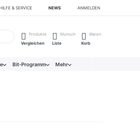
HILFE & SERVICE
NEWS
ANMELDEN
isch erste Ergebnisse. Drücken Sie die Eingabetaste, um alle 
Produkte
Wunsch
Waren
Vergleichen
Liste
Korb
e
Bit-Programm
Mehr
 Sie ENTER
Drücken Sie