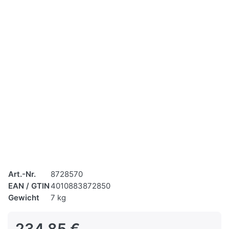
Art.-Nr.
8728570
EAN / GTIN
4010883872850
Gewicht
7 kg
234,85 €