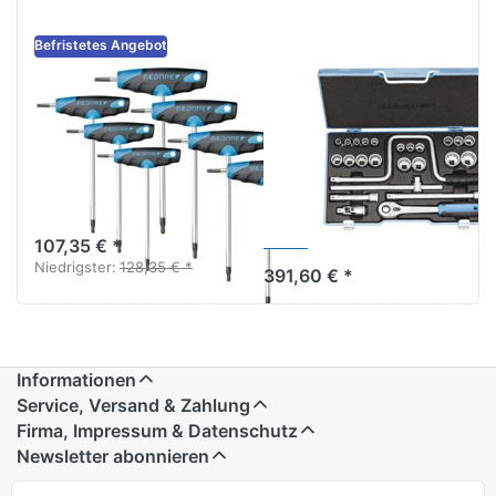
Befristetes Angebot
Gedore DT 2143
Gedore D 19
KTX-007
TMU-10
Winkelschraubendreher-
Steckschlüssel-
Satz 7-tlg TX
Satz 1/2 Zoll 25-
T10-T40
tlg. UD 10-32
mm
107,35 € *
Niedrigster:
128,35 € *
391,60 € *
Informationen
Service, Versand & Zahlung
Firma, Impressum & Datenschutz
Newsletter abonnieren