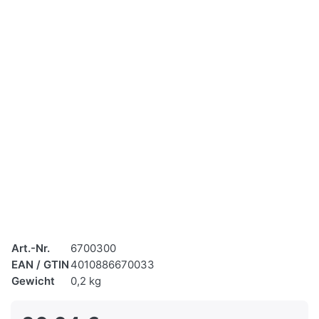
Art.-Nr.
6700300
EAN / GTIN
4010886670033
Gewicht
0,2 kg