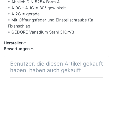
• Ähnlich DIN 5254 Form A
• A 0G - A 1G = 30° gewinkelt
• A 2G = gerade
• Mit Öffnungsfeder und Einstellschraube für
Fixanschlag
• GEDORE Vanadium Stahl 31CrV3
• Schwarz, mit rot getauchtem Griffschutz
Hersteller
Bewertungen
Zange für Außensicherungsringe, Form A 8000 A
2G
Länge (L, L1): 182 mm
Benutzer, die diesen Artikel gekauft
Spitzendurchmesser (D1): 1,8 mm
haben, haben auch gekauft
Kopfhöhe (a, a1, b, h, L3, t): 54 mm
Wellendurchmesser (mm): 10,0-15,0 mm
Wellendurchmesser (mm) 2: 12,0-16,0 mm