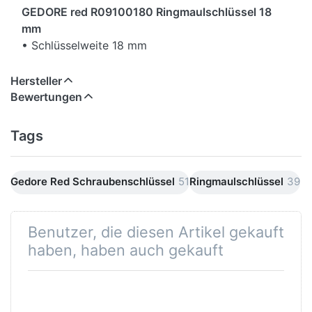
GEDORE red R09100180 Ringmaulschlüssel 18
mm
• Schlüsselweite 18 mm
• Kopfhöhe (1) 7,4 mm
• Kopfhöhe (2) 11,0 mm
Hersteller
• Kopfbreite (a1) 39,9 mm
Bewertungen
• Kopfbreite (a2) 27,5 mm
• Länge (L) 220 mm
Tags
• Gewicht 0,160 kg
• Verpackungseinheit (VE) 1 Stück
Gedore Red Schraubenschlüssel
51
Ringmaulschlüssel
39
Benutzer, die diesen Artikel gekauft
haben, haben auch gekauft