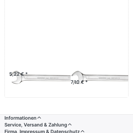
GEDORE red
GEDORE red
Ringmaulschlüssel
Ring-
16 mm
Maulschlüssel
21 mm
5,22 € *
7,10 € *
Informationen
Service, Versand & Zahlung
Firma, Impressum & Datenschutz