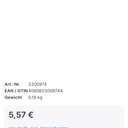
Art.-Nr.
3300974
EAN / GTIN
4060833009744
Gewicht
0,16 kg
5,57 €