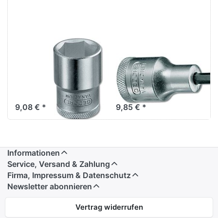
GEDORE 19 22
Gedore IN 19 8
Steckschlüsseleinsatz
Schraubendreherei
1/2" 6-kant 22
1/2 IN-6-kt 8
mm
mm
9,08 € *
9,85 € *
Informationen
Service, Versand & Zahlung
Firma, Impressum & Datenschutz
Newsletter abonnieren
Vertrag widerrufen