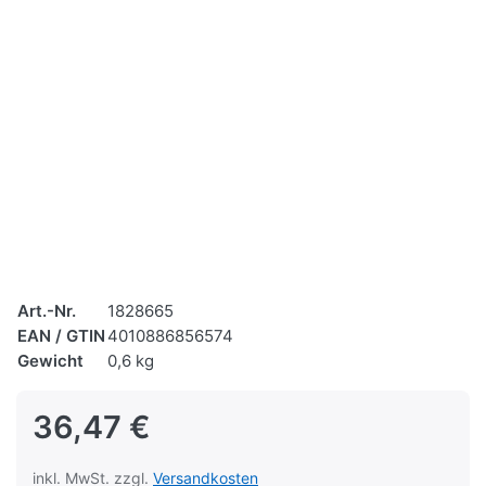
Art.-Nr.
1828665
EAN / GTIN
4010886856574
Gewicht
0,6 kg
36,47 €
inkl. MwSt. zzgl.
Versandkosten