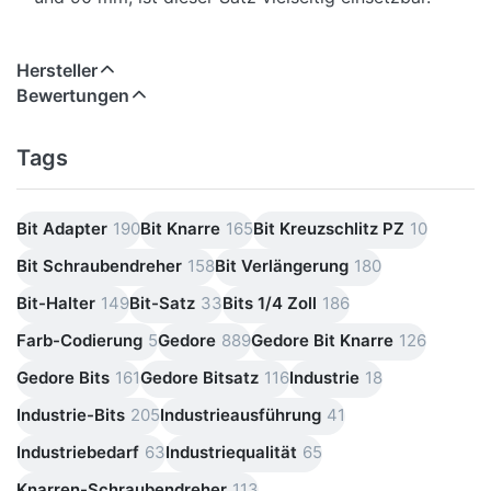
Gedore 666 TR50 PZ1-02 Torsions-Bit-Satz
Kreuzschlitz PZ 1 (2-tlg.)
Hersteller
•
Torsions-Bit-Satz:
2-teilig
Bewertungen
•
Abtriebsgröße:
Kreuzschlitz PZ 1
•
Antriebssechskant:
6,3 mm (metrisch) bzw. 1/4
Tags
Zoll (zöllig)
•
Gesamtlänge:
50 mm
Bit Adapter
190
Bit Knarre
165
Bit Kreuzschlitz PZ
10
Lieferumfang:
Bit Schraubendreher
158
Bit Verlängerung
180
1× Gedore 666 TR50 PZ1-02 Torsions-Bit-Satz (2-
tlg., Kreuzschlitz PZ 1)
Bit-Halter
149
Bit-Satz
33
Bits 1/4 Zoll
186
Netto-Gewicht:
0,016 kg
Farb-Codierung
5
Gedore
889
Gedore Bit Knarre
126
Gedore Bits
161
Gedore Bitsatz
116
Industrie
18
Industrie-Bits
205
Industrieausführung
41
Industriebedarf
63
Industriequalität
65
Knarren-Schraubendreher
113