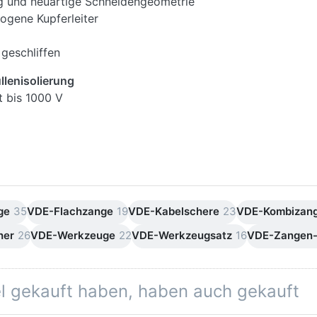
ng und neuartige Schneidengeometrie
zogene Kupferleiter
geschliffen
lenisolierung
t bis 1000 V
üllenisolierung
ge
35
VDE-Flachzange
19
VDE-Kabelschere
23
VDE-Kombizan
her
26
VDE-Werkzeuge
22
VDE-Werkzeugsatz
16
VDE-Zangen-
el gekauft haben, haben auch gekauft