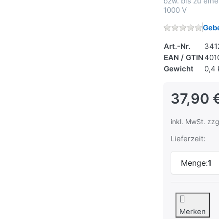
bzw. bis zu ein
1000 V
Gebe
Art.-Nr.
341
EAN / GTIN
401
Gewicht
0,4 
37,90 
inkl. MwSt. zzg
Lieferzeit:
Menge:
1
Merken