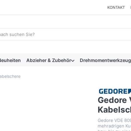
KONTAKT
 einen Suchbegriff ein. Während Sie tippen, erscheinen automat
euheiten
Abzieher & Zubehör
Drehmomentwerkzeug
abelschere
Gedore 
Kabelsc
Gedore VDE 80
mehradrigen Ku