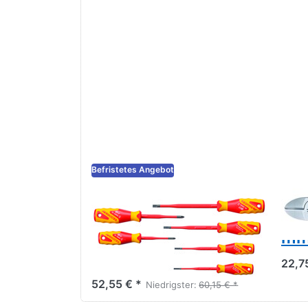
Befristetes Angebot
VDE 2162-2172 PZ-
Ge
06
Sei
Schraubendreher-
mm,
Satz 6-teilig
22,7
52,55 € *
Niedrigster:
60,15 € *