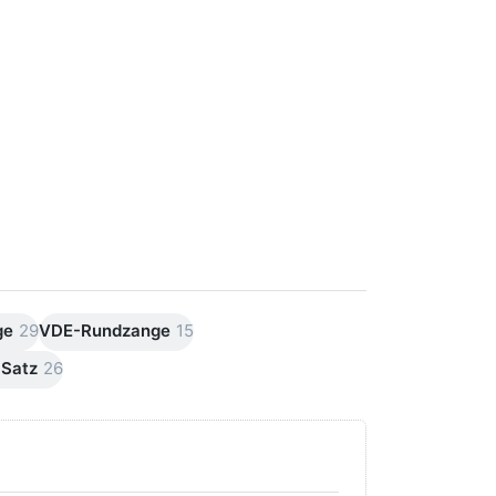
ge
29
VDE-Rundzange
15
Satz
26