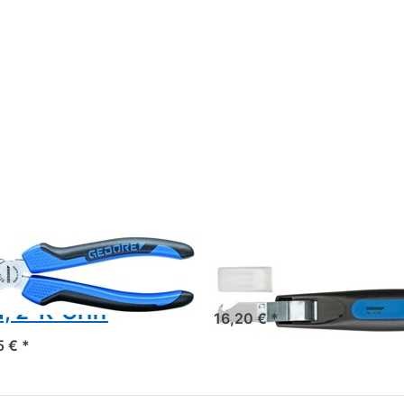
dore 8314-160 JC
Gedore Universal
tenschneider 160
Kabelmesser 452
 2-K-Griff
16,20 € *
5 € *