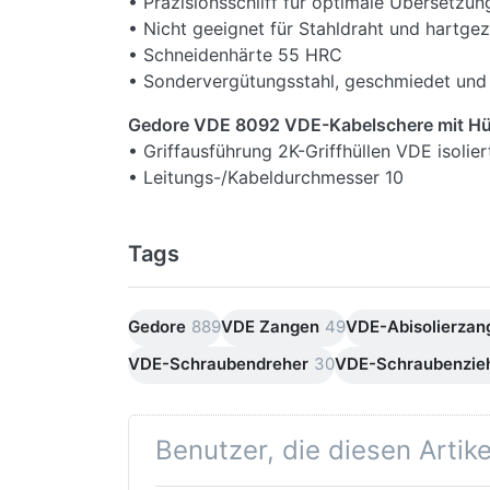
• Präzisionsschliff für optimale Übersetzu
• Nicht geeignet für Stahldraht und hartge
• Schneidenhärte 55 HRC
• Sondervergütungsstahl, geschmiedet und 
Gedore VDE 8092 VDE-Kabelschere mit Hül
• Griffausführung 2K-Griffhüllen VDE isolier
• Leitungs-/Kabeldurchmesser 10
• Leitungsquerschnitt mm² 50
• Gesamtlänge 169 mm
Tags
• Netto-Gewicht 0,21 Kg
Lieferumfang
1x Gedore VDE 8092 VDE-Kabelschere mit H
Gedore
889
VDE Zangen
49
VDE-Abisolierzan
VDE-Schraubendreher
30
VDE-Schraubenzie
Benutzer, die diesen Artik