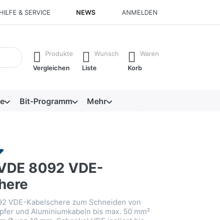
HILFE & SERVICE
NEWS
ANMELDEN
isch erste Ergebnisse. Drücken Sie die Eingabetaste, um alle 
Produkte
Wunsch
Waren
Vergleichen
Liste
Korb
e
Bit-Programm
Mehr
VDE 8092 VDE-
here
92 VDE-Kabelschere zum Schneiden von
pfer und Aluminiumkabeln bis max. 50 mm²