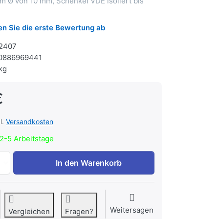
em Ø von 10 mm, Schenkel VDE isoliert bis
n Sie die erste Bewertung ab
2407
0886969441
kg
€
l.
Versandkosten
2-5 Arbeitstage
Gedore VDE 8092 VDE-Kabelschere zu 37,90 €, Menge 1.
In den Warenkorb
Weitersagen
Vergleichen
Fragen?