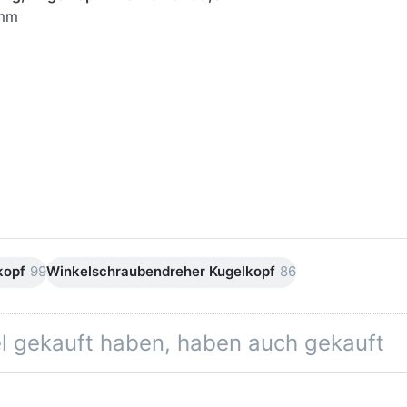
 mm
 lang, Kugelkopf Innen-6-kant 5,0 mm
kopf
99
Winkelschraubendreher Kugelkopf
86
el gekauft haben, haben auch gekauft