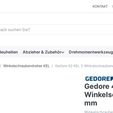
KONTAKT
 einen Suchbegriff ein. Während Sie tippen, erscheinen automat
euheiten
Abzieher & Zubehör
Drehmomentwerkzeug
Winkelschraubendreher KEL
Gedore 42 KEL 5 Winkelschrauben
Gedore 
Winkels
mm
Winkelschrauben