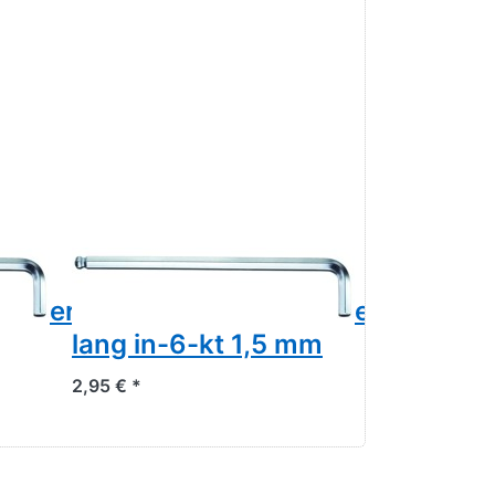
5
Gedore 42 KEL 1,5
Gedore 4
dreher
Winkelschraubendreher,
Winkelsc
lang in-6-kt 1,5 mm
lang 2 
2,95 € *
3,05 € *