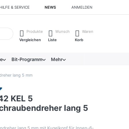
HILFE & SERVICE
NEWS
ANMELDEN
isch erste Ergebnisse. Drücken Sie die Eingabetaste, um alle 
Produkte
Wunsch
Waren
Vergleichen
Liste
Korb
e
Bit-Programm
Mehr
dreher lang 5 mm
42 KEL 5
chraubendreher lang 5
dreher lang 5 mm mit Kugelkopf für Innen-6-