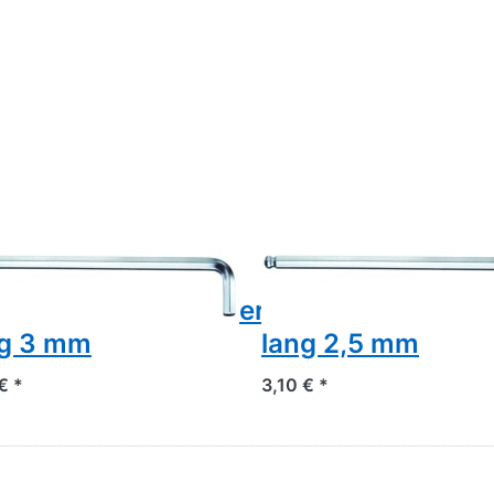
ore 42 KEL 3
Gedore 42 KEL 2,
nkelschraubendreher
Winkelschrauben
ng 3 mm
lang 2,5 mm
€ *
3,10 € *