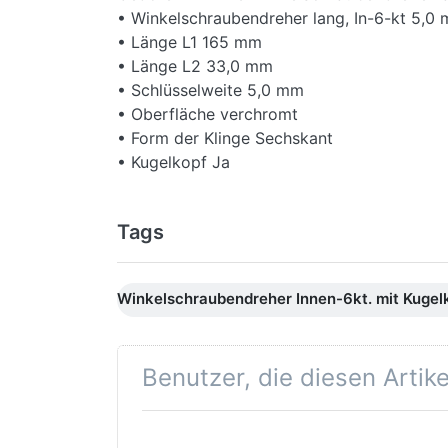
• Winkelschraubendreher lang, In-6-kt 5,0
• Länge L1 165 mm
• Länge L2 33,0 mm
• Schlüsselweite 5,0 mm
• Oberfläche verchromt
• Form der Klinge Sechskant
• Kugelkopf Ja
Lieferumfang
1x Gedore 42 KEL 5 Winkelschraubendreher
Tags
• Netto-Gewicht 33 g
Winkelschraubendreher Innen-6kt. mit Kugel
Benutzer, die diesen Artik