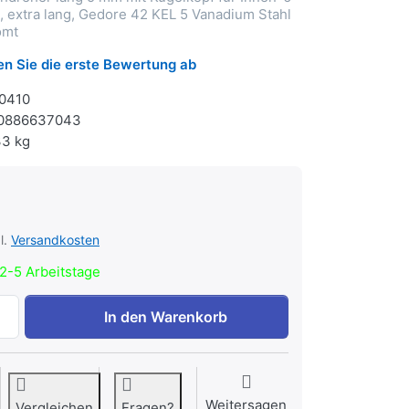
 extra lang, Gedore 42 KEL 5 Vanadium Stahl
omt
n Sie die erste Bewertung ab
0410
0886637043
33 kg
l.
Versandkosten
2-5 Arbeitstage
Gedore 42 KEL 5 Winkelschraubendreher lang 5 mm zu 3,9
In den Warenkorb
Weitersagen
Vergleichen
Fragen?