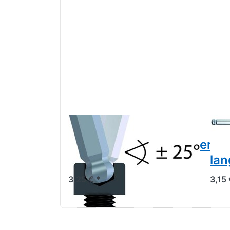
Gedore 42 KEL 4
Ged
Winkelschraubendreher
Wi
lang 4 mm
la
3,25 € *
3,15 