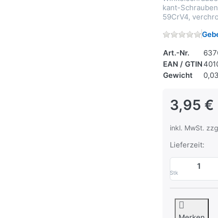
kant-Schrauben,
59CrV4, verchr
Gebe
Art.-Nr.
637
EAN / GTIN
401
Gewicht
0,0
3,95 €
inkl. MwSt. zzg
Lieferzeit:
Stk
Merken