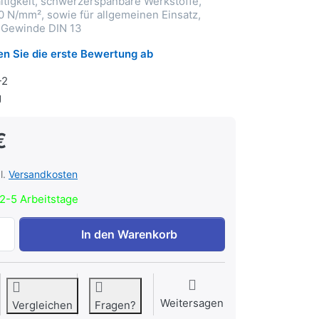
tigkeit, schwerzerspanbare Werkstoffe,
0 N/mm², sowie für allgemeinen Einsatz,
-Gewinde DIN 13
n Sie die erste Bewertung ab
-2
g
€
l.
Versandkosten
2-5 Arbeitstage
Handgewindebohrer HSSE M27 Mittelschneider Nr.2 zu 56,
In den Warenkorb
Weitersagen
Vergleichen
Fragen?