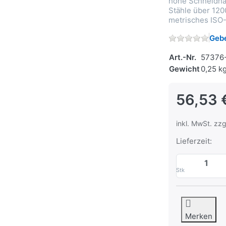
hohe Schneidhal
Stähle über 120
metrisches ISO
Gebe
Art.-Nr.
57376
Gewicht
0,25 k
56,53 
inkl. MwSt. zzg
Lieferzeit:
Stk
Merken