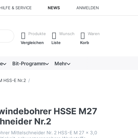
HILFE & SERVICE
NEWS
ANMELDEN
isch erste Ergebnisse. Drücken Sie die Eingabetaste, um alle 
Produkte
Wunsch
Waren
Vergleichen
Liste
Korb
e
Bit-Programm
Mehr
M HSS-E Nr.2
windebohrer HSSE M27
hneider Nr.2
rer Mittelschneider Nr. 2 HSS-E M 27 x 3,0