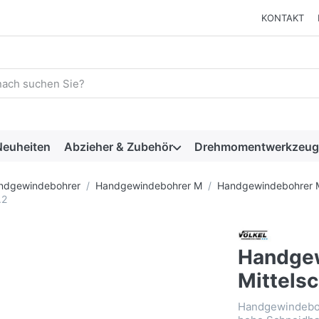
KONTAKT
 einen Suchbegriff ein. Während Sie tippen, erscheinen automat
euheiten
Abzieher & Zubehör
Drehmomentwerkzeug
ndgewindebohrer
Handgewindebohrer M
Handgewindebohrer 
.2
Handge
Mittelsc
Handgewindeboh