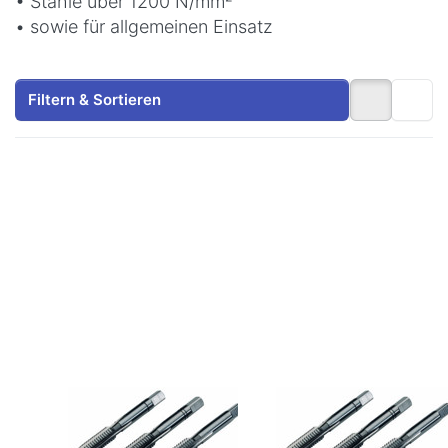
• Stähle über 1200 N/mm²
• sowie für allgemeinen Einsatz
Filtern & Sortieren
Drücken Sie ENTER
Drücken Sie ENTER
für mehr Optionen
für mehr Optionen
zu
zu
Handgewindebohrer
Handgewindebohrer
Satz 3 tlg. HSS-E M
Satz 3 tlg. HSS-E M
4
24
Zu diesem Produkt liegen noch keine Bewertungen 
Zu diesem Produkt 
VÖLKEL
VÖLKEL
Handgewindebohrer
Handgewindebohre
Satz 3 tlg. HSS-E
Satz 3 tlg. HSS-E