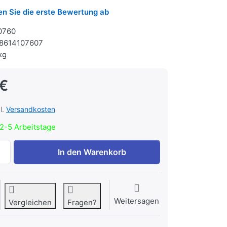
n Sie die erste Bewertung ab
0760
8614107607
kg
 €
l.
Versandkosten
2-5 Arbeitstage
Henkellocheisen 76,0 mm zu 162,15 €, Menge 1.
In den Warenkorb
Weitersagen
Vergleichen
Fragen?