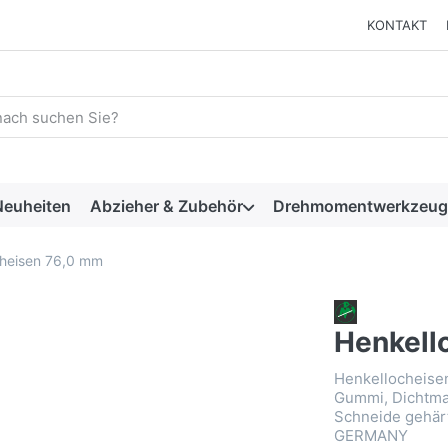
KONTAKT
 einen Suchbegriff ein. Während Sie tippen, erscheinen automat
euheiten
Abzieher & Zubehör
Drehmomentwerkzeug
cheisen 76,0 mm
Henkell
Henkellocheise
Gummi, Dichtma
Schneide gehärt
GERMANY