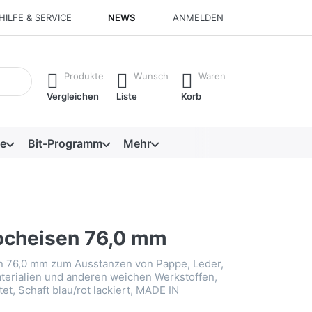
HILFE & SERVICE
NEWS
ANMELDEN
isch erste Ergebnisse. Drücken Sie die Eingabetaste, um alle 
Produkte
Wunsch
Waren
Vergleichen
Liste
Korb
e
Bit-Programm
Mehr
ocheisen 76,0 mm
n 76,0 mm zum Ausstanzen von Pappe, Leder,
terialien und anderen weichen Werkstoffen,
et, Schaft blau/rot lackiert, MADE IN