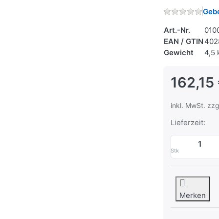
Gebe
Art.-Nr.
010
EAN / GTIN
402
Gewicht
4,5 
162,15
inkl. MwSt. zzg
Lieferzeit:
Stk
Merken