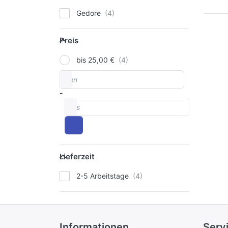
Gedore
Preis
Preis
bis 25,00 €
von
Preisspanne
-
bis
Lieferzeit
Lieferzeit
2-5 Arbeitstage
Informationen
Serv