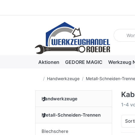
Geben Sie
Aktionen
GEDORE MAGIC
Werkzeug N
Startseite
Handwerkzeuge
Metall-Schneiden-Trenn
Kab
Handwerkzeuge
Suche
1-4
v
Metall-Schneiden-Trennen
Sort
Blechschere