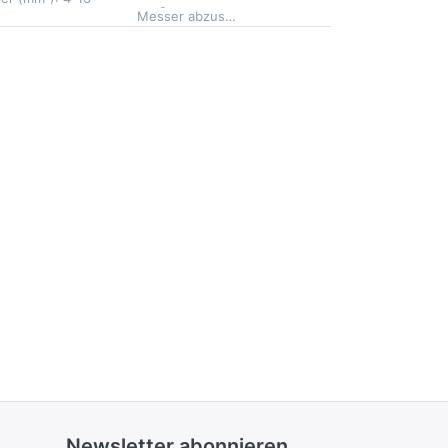
Längsschnitt ohne das
Messer abzus…
Newsletter abonnieren