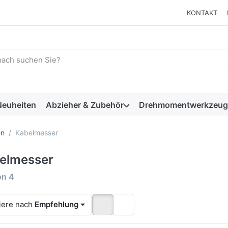
KONTAKT
 einen Suchbegriff ein. Während Sie tippen, erscheinen automat
euheiten
Abzieher & Zubehör
Drehmomentwerkzeug
en
Kabelmesser
elmesser
rgebnisse:
on
4
iere nach
Empfehlung