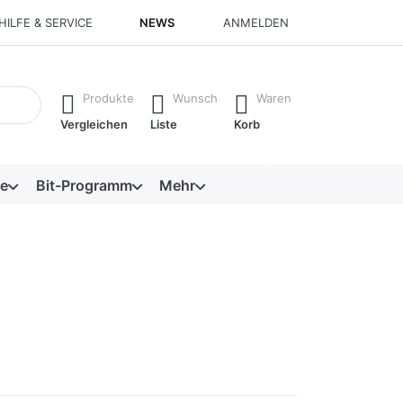
HILFE & SERVICE
NEWS
ANMELDEN
isch erste Ergebnisse. Drücken Sie die Eingabetaste, um alle 
Produkte
Wunsch
Waren
Vergleichen
Liste
Korb
e
Bit-Programm
Mehr