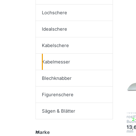
Lochschere
Drü
EN
Opt
Idealschere
Kab
Kabelschere
Kabelmesser
GED
Blechknabber
Ge
Ka
Figurenschere
45
Kabe
Sägen & Blätter
fest
rostf
2
Buch
175 
13,
Marke
mm
Marke