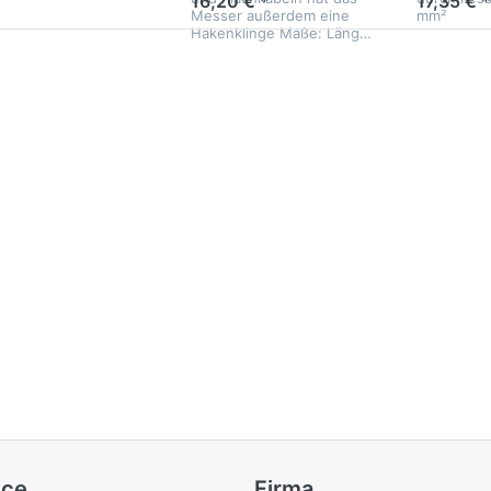
16,20 € *
17,35 € *
Messer außerdem eine
mm²
Hakenklinge Maße: Läng…
ice
Firma