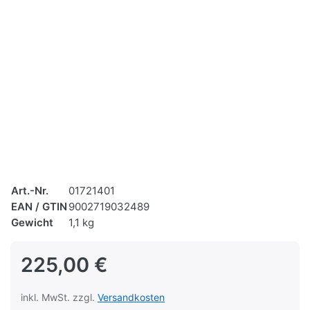
Art.-Nr.
01721401
EAN / GTIN
9002719032489
Gewicht
1,1 kg
225,00 €
inkl. MwSt. zzgl.
Versandkosten