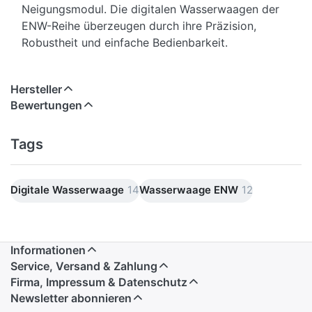
Neigungsmodul. Die digitalen Wasserwaagen der
ENW-Reihe überzeugen durch ihre Präzision,
Robustheit und einfache Bedienbarkeit.
HIGHLIGHTS:
• Messtoleranz Solatronic-Modul:
Hersteller
0.05° bei 0° und 90° bzw. 0.1° zwischen 1° und
Bewertungen
89°
• Umschaltbare Neigungsanzeige in °, %, mm/m
Tags
und in/ft
• "Hold"-Funktion zum Speichern von Messwerten
und zur Übertragung von Winkeln
Digitale Wasserwaage
14
Wasserwaage ENW
12
• Zuschaltbare akustische Signalführung bei
schwierigen Sichtverhältnissen
• Komfortables Ablesen durch reversible Anzeige
Informationen
bei Umschlagmessungen
Service, Versand & Zahlung
• Patentierte SOLA FOCUS-Libellen bei ENW 25,
Firma, Impressum & Datenschutz
60, 120 und ENWM 60
Newsletter abonnieren
• Schutzklasse IP65