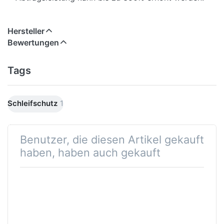
Anwendungsgebiete
Wirksam bei allen Schleifmitteln auf Unterlagen
Hersteller
wie z.B.:
Bewertungen
• Fächer- und Lamellenscheiben
• Fiberscheiben, Bogenware, Endlosschleifbändern
Tags
• Schleifhülsen, Schwingschleifern,
Spezialmaschinen
Schleifschutz
1
Alu-Schleif Schutz kann bei allen Schleifmitteln auf
Unterlagen wie Fiberscheiben, Bogenware,
Endlosschleifbändern, Schleifhülsen,
Benutzer, die diesen Artikel gekauft
Schwingschleifern und Spezialmaschinen
haben, haben auch gekauft
verwendet werden.
Gefahrhinweise