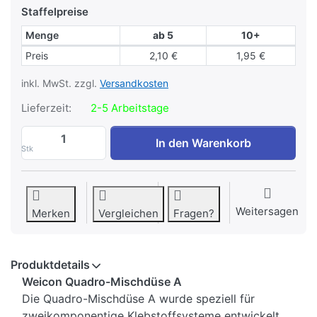
Staffelpreise
Menge
ab 5
10+
Staffelpreise
Preis
2,10 €
1,95 €
inkl. MwSt. zzgl.
Versandkosten
Lieferzeit:
2-5 Arbeitstage
WEICON Quadro-Mischdüse A-System zu 
In den Warenkorb
Stk
Weitersagen
Merken
Vergleichen
Fragen?
Produktdetails
Weicon Quadro-Mischdüse A
Die Quadro-Mischdüse A wurde speziell für
zweikomponentige Klebstoffsysteme entwickelt.