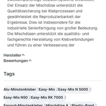
Der Einsatz der Mischdüse unterstützt die
Qualitätssicherung bei Klebprozessen und
gewährleistet die Reproduzierbarkeit der
Ergebnisse. Dies ist insbesondere für die
industrielle Serienfertigung von großer Bedeutung.
Die Mischdüsen unterstützt die qualitäts- und
fachgerechte Herstellung von Klebverbindungen
und führen zu einer Verbesserung der
Klebprozesse.
Hersteller
Durch die exakt auf das Mischverhältnis
Bewertungen
abgestimmte Geometrie der Mischdüse werden
jederzeit die richtigen Mengen von Harz und
Härter miteinander vermengt. Der Einsatz der
Tags
Mischdüse gewährleistet ein sicheres und
sauberes Arbeiten und steigert die Effizienz durch
Alu-Minutenkleber
1
Easy-Mix
2
Easy-Mix N 5000
2
eine erhebliche Reduzierung von Fehlerkosten.
Easy-Mix N50
2
Easy-Mix RK 7000
2
Weicon Quadro-Mischdüse A-System
Epoxyd-Minutenkleber
8
Mischdüse A
2
Plastic-Bond
1
• passend für Epoxyd-Minutenkleber,