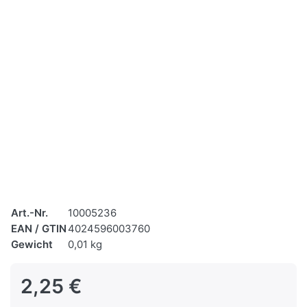
Art.-Nr.
10005236
EAN / GTIN
4024596003760
Gewicht
0,01 kg
2,25 €