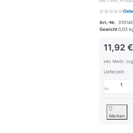
bis 1 mm, Produ
Gebe
Art.-Nr.
31014
Gewicht
0,03 k
11,92 
inkl. MwSt. zzg
Lieferzeit:
Stk
Merken