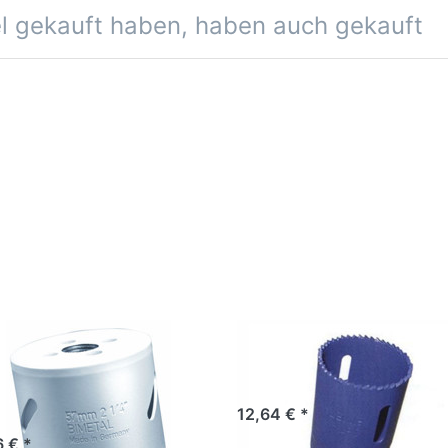
me benötigt!
el gekauft haben, haben auch gekauft
Lochsägen-Aufnahme
d 6 mm
skant 9,5 mm Zentrierbohrer 80 mm
skant 9,5 mm Zentrierbohrer 102 mm
hskant 11 mm
S
enaufnahme ZE 3, ZE 4, ZE 5
lpu Lochsäge 24
WILPU Lochsäge 
lsystem sechskant 9,5 mm
Bi Metall 4/6
mm Bi Metall 10 
r kurzes Gewinde
Z
12,64 € *
r 100 mm - Hi Point
6 € *