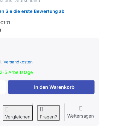
kt aus Deutschland
n Sie die erste Bewertung ab
00101
g
€
l.
Versandkosten
2-5 Arbeitstage
WILPU Lochsäge 14 mm Bi Metall 10 ZpZ zu 11,92 €, Menge 
In den Warenkorb
Weitersagen
Vergleichen
Fragen?