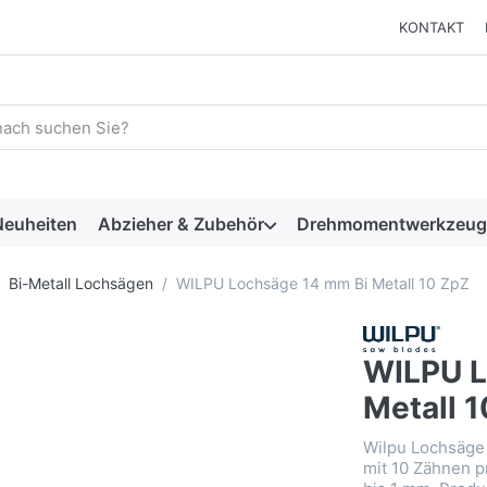
KONTAKT
 einen Suchbegriff ein. Während Sie tippen, erscheinen automat
euheiten
Abzieher & Zubehör
Drehmomentwerkzeug
Bi-Metall Lochsägen
WILPU Lochsäge 14 mm Bi Metall 10 ZpZ
WILPU L
Metall 
Wilpu Lochsäge 
mit 10 Zähnen pr