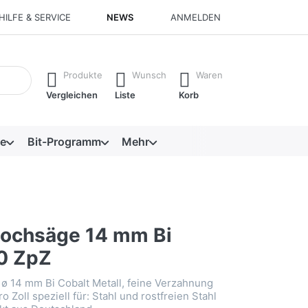
HILFE & SERVICE
NEWS
ANMELDEN
isch erste Ergebnisse. Drücken Sie die Eingabetaste, um alle 
Produkte
Wunsch
Waren
Vergleichen
Liste
Korb
e
Bit-Programm
Mehr
ochsäge 14 mm Bi
10 ZpZ
ø 14 mm Bi Cobalt Metall, feine Verzahnung
o Zoll speziell für: Stahl und rostfreien Stahl