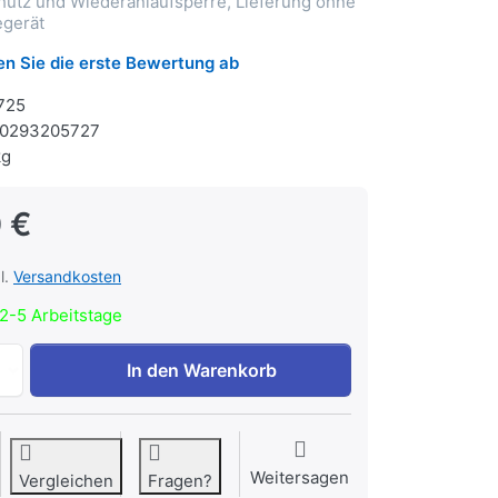
hutz und Wiederanlaufsperre, Lieferung ohne
egerät
n Sie die erste Bewertung ab
725
0293205727
kg
 €
l.
Versandkosten
2-5 Arbeitstage
Flex Akku-Winkelschleifer 18,0 V, 125 mm zu 288,00 €, Men
In den Warenkorb
Weitersagen
Vergleichen
Fragen?