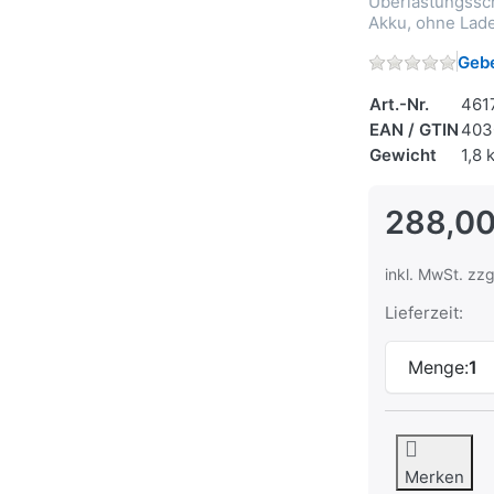
Überlastungssc
Akku, ohne Lad
Gebe
Art.-Nr.
461
EAN / GTIN
403
Gewicht
1,8 
288,00
inkl. MwSt. zzg
Lieferzeit:
Menge:
1
Merken