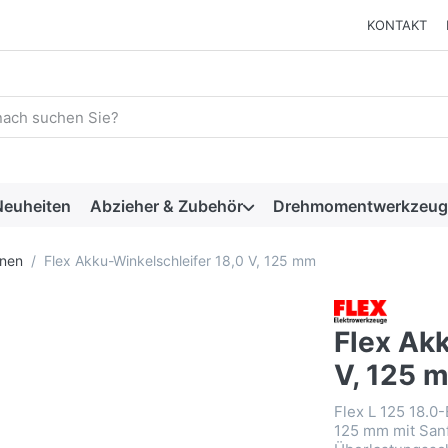
KONTAKT
 einen Suchbegriff ein. Während Sie tippen, erscheinen automat
euheiten
Abzieher & Zubehör
Drehmomentwerkzeug
inen
Flex Akku-Winkelschleifer 18,0 V, 125 mm
Flex Akk
V, 125 
Flex L 125 18.0
125 mm mit Sanf