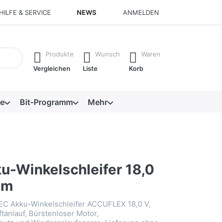
HILFE & SERVICE
NEWS
ANMELDEN
isch erste Ergebnisse. Drücken Sie die Eingabetaste, um alle 
Produkte
Wunsch
Waren
Vergleichen
Liste
Korb
e
Bit-Programm
Mehr
u-Winkelschleifer 18,0
mm
-EC Akku-Winkelschleifer ACCUFLEX 18,0 V,
tanlauf, Bürstenloser Motor,