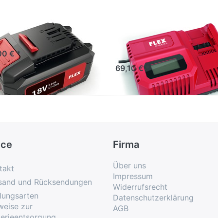
x Akku Li-Ion 18.0
Flex
.0 Ah
Schnellladegerät
10,8/18,0 V
00 € *
69,10 € *
ice
Firma
Über uns
takt
Impressum
sand und Rücksendungen
Widerrufsrecht
lungsarten
Datenschutzerklärung
weise zur
AGB
terieentsorgung