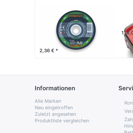
Rhodius
Fle
Trennscheibe FT 44
V/5
gerade 180 x 3.0 x
114,
22,23 mm
2,36 € *
Informationen
Serv
Alle Marken
Kon
Neu eingetroffen
Ver
Zuletzt angesehen
Zah
Produktliste vergleichen
Hin
Bat