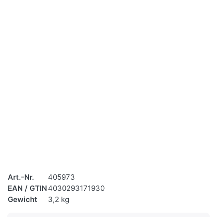
Art.-Nr.
405973
EAN / GTIN
4030293171930
Gewicht
3,2 kg