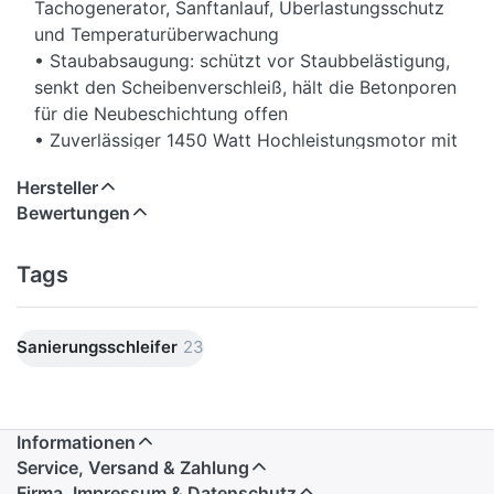
Tachogenerator, Sanftanlauf, Überlastungsschutz
und Temperaturüberwachung
• Staubabsaugung: schützt vor Staubbelästigung,
senkt den Scheibenverschleiß, hält die Betonporen
für die Neubeschichtung offen
• Zuverlässiger 1450 Watt Hochleistungsmotor mit
ausreichenden Leistungsreserven
Hersteller
• Elastischer Gummiabsaugring mit
Bewertungen
verschleißarmen Metallring: gleitet ruckfrei über
die Oberfläche, schützt vor Staub und
herausschleudernden Steinen
Tags
• Absaughaube: mit stufenloser Höhenverstellung
• Mit stufenlos verstellbarem,
Sanierungsschleifer
23
vibrationsgedämpften, ergonomischen
Zusatzhandgriff, für eine optimale Handhabung
und Maschinenführung
• Für den fixen Schlauchanschluss: Adpater mit
Informationen
FLEX Clip-Anschluss für Ø 32 mm Rastanschluss in
Service, Versand & Zahlung
der Grundausstattung enthalten
Firma, Impressum & Datenschutz