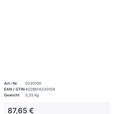
Art.-Nr.
0330100
EAN / GTIN
4028614330104
Gewicht
0,35 kg
87,65 €