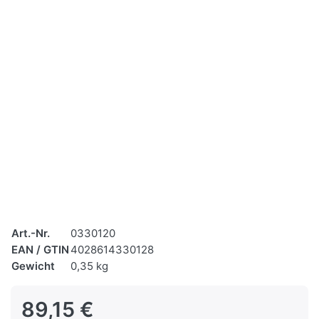
Art.-Nr.
0330120
EAN / GTIN
4028614330128
Gewicht
0,35 kg
89,15 €